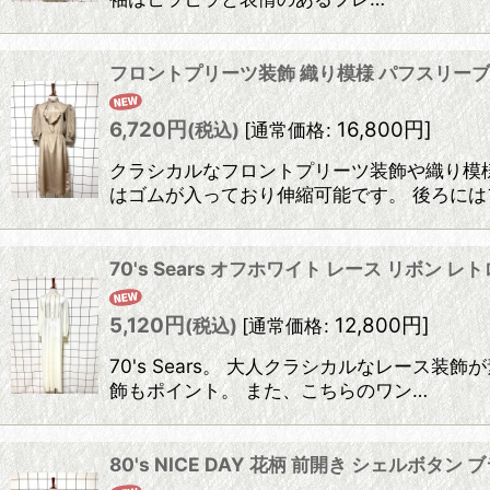
フロントプリーツ装飾 織り模様 パフスリーブ
6,720
円
16,800
円
]
(税込)
[
通常価格
:
クラシカルなフロントプリーツ装飾や織り模様
はゴムが入っており伸縮可能です。 後ろには
70's Sears オフホワイト レース リボン 
5,120
円
12,800
円
]
(税込)
[
通常価格
:
70's Sears。 大人クラシカルなレー
飾もポイント。 また、こちらのワン…
80's NICE DAY 花柄 前開き シェルボ