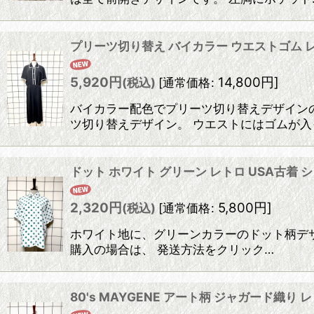
プリーツ切り替え バイカラー ウエストゴム レト
5,920
円
14,800
円
]
(税込)
[
通常価格
:
バイカラー配色でプリーツ切り替えデザインの
ツ切り替えデザイン。 ウエストにはゴムが入
ドット ホワイト グリーン レトロ USA古着
2,320
円
5,800
円
]
(税込)
[
通常価格
:
ホワイト地に、グリーンカラーのドット柄デザ
購入の場合は、 発送方法をクリック…
80's MAYGENE アート柄 ジャガード織り