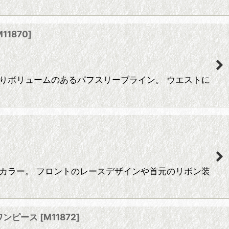
M11870
]
わりボリュームのあるパフスリーブライン。 ウエストに
イトカラー。 フロントのレースデザインや首元のリボン装
ジワンピース
[
M11872
]