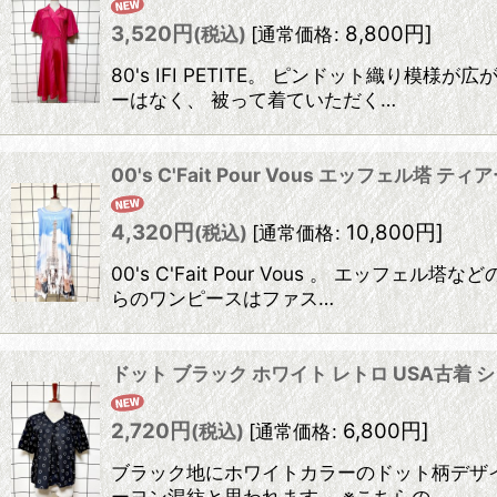
3,520
円
8,800
円
]
(税込)
[
通常価格
:
80's IFI PETITE。 ピンドット織
ーはなく、 被って着ていただく…
00's C'Fait Pour Vous エッフェル
4,320
円
10,800
円
]
(税込)
[
通常価格
:
00's C'Fait Pour Vous 。 
らのワンピースはファス…
ドット ブラック ホワイト レトロ USA古着
2,720
円
6,800
円
]
(税込)
[
通常価格
:
ブラック地にホワイトカラーのドット柄デザイ
ーヨン混紡と思われます。 ※こちらの…