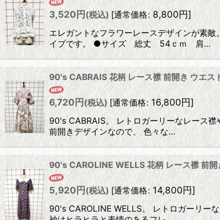
3,520
円
8,800
円
]
(税込)
[
通常価格
:
エレガントなフラワーレースデザインが素敵。
イプです。 ●サイズ 総丈 54ｃｍ 肩…
90's CABRAIS 花柄 レース襟 前開き 
6,720
円
16,800
円
]
(税込)
[
通常価格
:
90's CABRAIS。 レトロガーリーなレ
前開きデザインなので、 色々な…
90's CAROLINE WELLS 花柄 レース
5,920
円
14,800
円
]
(税込)
[
通常価格
:
90's CAROLINE WELLS。 レト
袖はヒラヒラと表情のあるフレ…