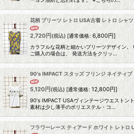
花柄 プリーツ レトロ USA古着 レトロ シャ
2,720
円
6,800
円
]
(税込)
[
通常価格
:
カラフルな花柄と細かいプリーツデザイン。 
ご購入の場合は、 発送方法をクリッ…
90's IMPACT スタッズ フリンジ ネイテ
5,120
円
12,800
円
]
(税込)
[
通常価格
:
90's IMPACT USAヴィンテージウ
素材は少し薄手のポリエステル・コ…
フラワーレース ティアード ホワイト レトロ 