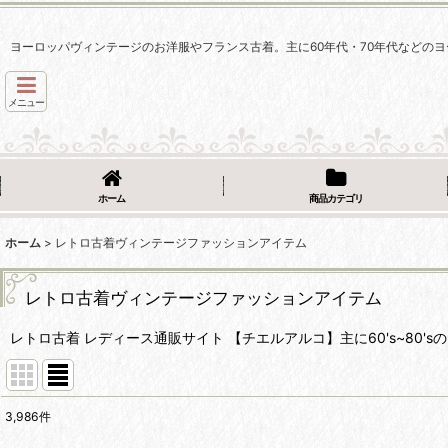
ヨーロッパヴィンテージのお洋服やフランス古着。主に60年代・70年代などのヨ
メニュー
ホーム
商品カテゴリ
ホーム
>
レトロ古着ヴィンテージファッションアイテム
レトロ古着ヴィンテージファッションアイテム
レトロ古着 レディース通販サイト 【チエルアルコ】主に60's~80
3,986
件
表示数
: