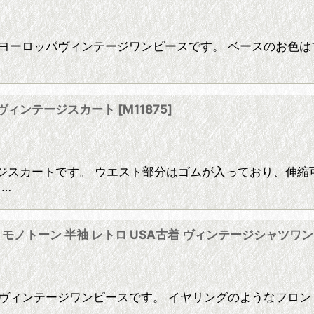
デザインのヨーロッパヴィンテージワンピースです。 ベースのお
 ヴィンテージスカート
[
M11875
]
ジスカートです。 ウエスト部分はゴムが入っており、伸縮
ｃ…
ク 前開き モノトーン 半袖 レトロ USA古着 ヴィンテージシャツワ
ヴィンテージワンピースです。 イヤリングのようなフロン
…