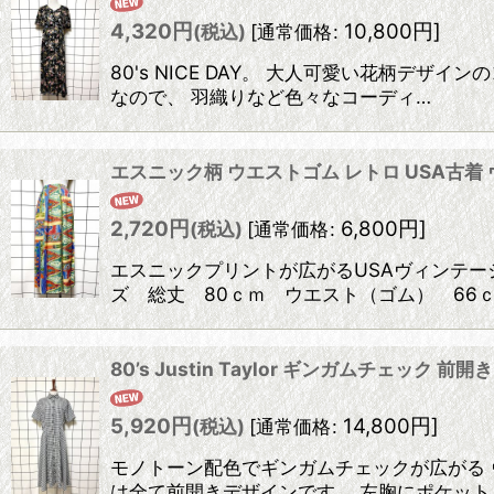
4,320
円
10,800
円
]
(税込)
[
通常価格
:
80's NICE DAY。 大人可愛い花柄
なので、 羽織りなど色々なコーディ…
エスニック柄 ウエストゴム レトロ USA古着
2,720
円
6,800
円
]
(税込)
[
通常価格
:
エスニックプリントが広がるUSAヴィンテー
ズ 総丈 80ｃｍ ウエスト（ゴム） 66
80’s Justin Taylor ギンガムチェッ
5,920
円
14,800
円
]
(税込)
[
通常価格
:
モノトーン配色でギンガムチェックが広がる 
は全て前開きデザインです。 左胸にポケット