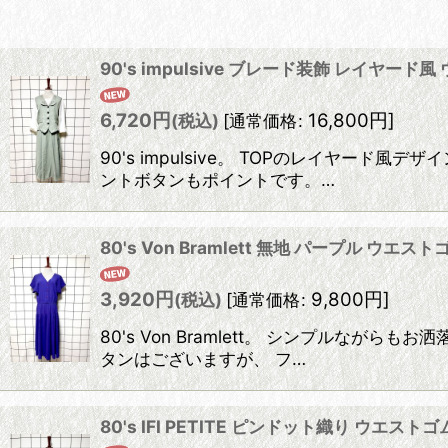
在庫あり
90's impulsive ブレード装飾 レイヤ
並び順
:
6,720
円
16,800
円
]
(税込)
[
通常価格
:
90's impulsive。 TOPのレイヤ
ントボタンもポイントです。…
80's Von Bramlett 無地 パープル ウ
3,920
円
9,800
円
]
(税込)
[
通常価格
:
80's Von Bramlett。 シンプルな
タンはございますが、 フ…
80's IFI PETITE ピンドット織り ウエス