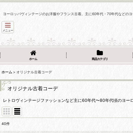
ヨーロッパヴィンテージのお洋服やフランス古着。主に60年代・70年代などのヨ
メニュー
ホーム
商品カテゴリ
ホーム
>
オリジナル古着コーデ
オリジナル古着コーデ
レトロヴィンテージファッションなど主に60年代〜80年代頃のヨー
40
件
表示数
: