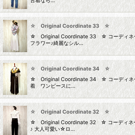
古着なら…
☆ Original Coordinate 33 ☆
☆ Original Coordinate 33
フラワー♪綺麗なシル…
☆ Original Coordinate 34 ☆
☆ Original Coordinate 34
着 ワンピースに…
☆ Original Coordinate 32 ☆
☆ Original Coordinate 32
♪ 大人可愛い☆ロ…