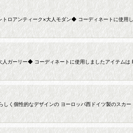
dinate 25* ◆レトロアンティーク×大人モダン◆ コーディネ
dinate 24* ◆大人ガーリー◆ コーディネートに使用しました
dinate 23* めずらしく個性的なデザインの ヨーロッパ西ドイ