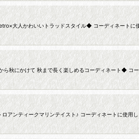
inate 28* ◆retro×大人かわいいトラッドスタイル◆ コー
dinate 27* ◆夏から秋にかけて 秋まで長く楽しめるコーディネ
dinate 26* レトロアンティークマリンテイスト♪ コーディネ