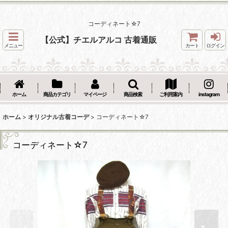
コーディネート☆7
【公式】チエルアルコ 古着通販
メニュー
カート
ログイン
ホーム
商品カテゴリ
マイページ
商品検索
ご利用案内
instagram
ホーム
>
オリジナル古着コーデ
>
コーディネート☆7
コーディネート☆7