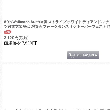
80's Wallmann Austria製 ストライプ ホワイト ディアン
ツ民族衣装 舞台 演奏会 フォークダンス オクトーバーフェスト
[
3,120
円
(税込)
7,800
円
]
[
通常価格
: