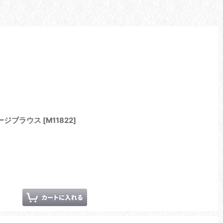
テージブラウス
[
M11822
]