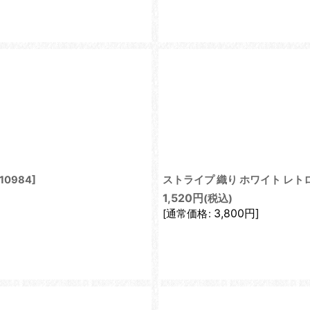
10984
]
ストライプ 織り ホワイト レト
1,520
円
(税込)
3,800
円
]
[
通常価格
: