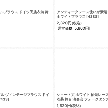
ルブラウス ドイツ民族衣装 舞
アンティークレース使いが素晴ら
ホワイトブラウス
[
4388
]
2,320
円
(税込)
5,800
円
]
[
通常価格
:
ドル ヴィンテージブラウス ドイ
ショート丈 ホワイト 袖先レー
7433
]
衣装 舞台 演奏会 フォークダン
1,520
円
(税込)