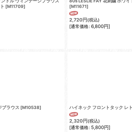
アンドル ヴィンテージブラウス
80s LESLIE FAY 花刺繍
スト
[
M11709
]
[
M11671
]
2,720
円
(税込)
6,800
円
]
[
通常価格
:
ージブラウス
[
M10538
]
ハイネック フロントタック レト
2,320
円
(税込)
5,800
円
]
[
通常価格
: