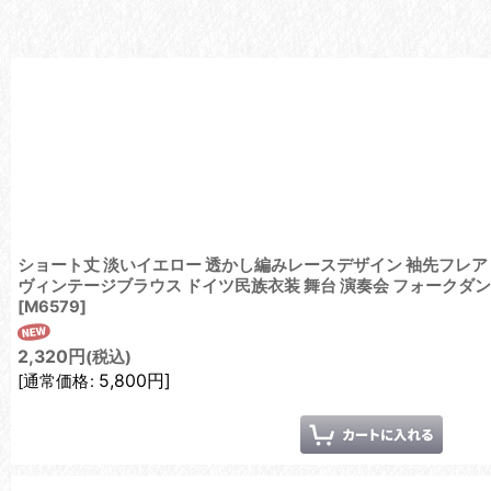
在庫あり
並び順
:
ショート丈 淡いイエロー 透かし編みレースデザイン 袖先フレア
ヴィンテージブラウス ドイツ民族衣装 舞台 演奏会 フォークダ
[
M6579
]
2,320
円
(税込)
5,800
円
]
[
通常価格
: