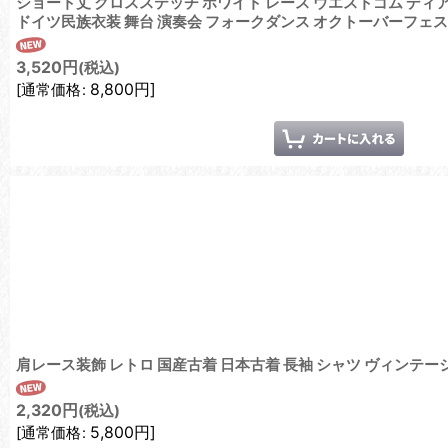
ショート丈 クロスステッチ ホワイト レース ウエストゴム ディ
ドイツ民族衣装 舞台 演奏会 フォークダンス オクトーバーフェ
3,520
円
(税込)
8,800
円
]
[
通常価格
:
肩レース装飾 レトロ 国産古着 日本古着 長袖 シャツ ヴィンテ
2,320
円
(税込)
5,800
円
]
[
通常価格
: