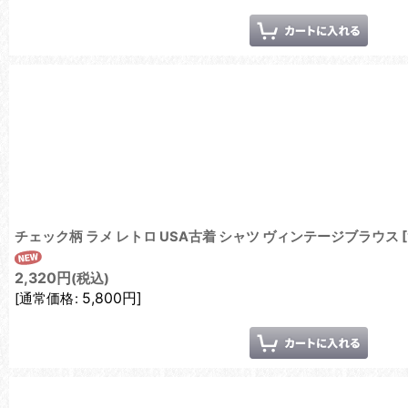
チェック柄 ラメ レトロ USA古着 シャツ ヴィンテージブラウス
[
2,320
円
(税込)
5,800
円
]
[
通常価格
: