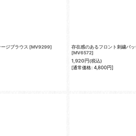
テージブラウス
[
MV9299
]
存在感のあるフロント刺繍パッチ
[
MV6572
]
1,920
円
(税込)
4,800
円
]
[
通常価格
: