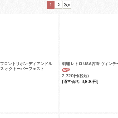
1
2
次
»
絞り込む
 フロントリボン ディアンドル
刺繡 レトロ USA古着 ヴィン
ンス オクトーバーフェスト
2,720
円
(税込)
6,800
円
]
[
通常価格
: