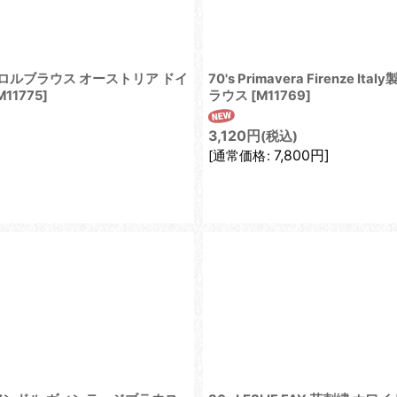
ドル チロルブラウス オーストリア ドイ
70's Primavera Firen
M11775
]
ラウス
[
M11769
]
3,120
円
(税込)
7,800
円
]
[
通常価格
: