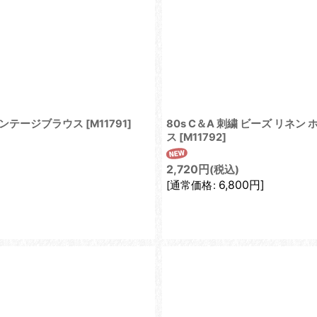
 ヴィンテージブラウス
[
M11791
]
80s C＆A 刺繍 ビーズ リネ
ス
[
M11792
]
2,720
円
(税込)
6,800
円
]
[
通常価格
: