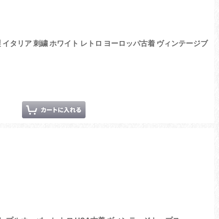
ze Italy製 イタリア 刺繍 ホワイト レトロ ヨーロッパ古着 ヴィンテージブ