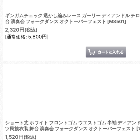
ギンガムチェック 透かし編みレース ガーリー ディアンドル チロ
台 演奏会 フォークダンス オクトーバーフェスト
[
M8501
]
2,320
円
(税込)
5,800
円
]
[
通常価格
:
ショート丈 ホワイト フロントゴム ウエストゴム 半袖 ディアン
ツ民族衣装 舞台 演奏会 フォークダンス オクトーバーフェスト
[
1,520
円
(税込)