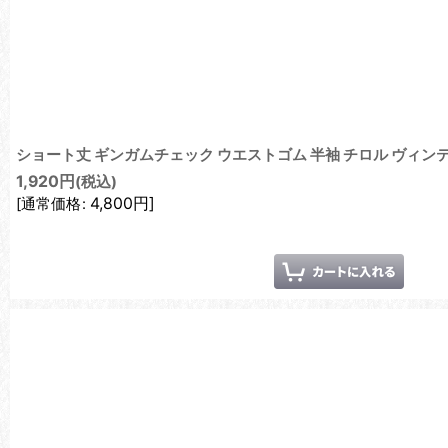
ショート丈 ギンガムチェック ウエストゴム 半袖 チロル ヴィン
1,920
円
(税込)
4,800
円
]
[
通常価格
: