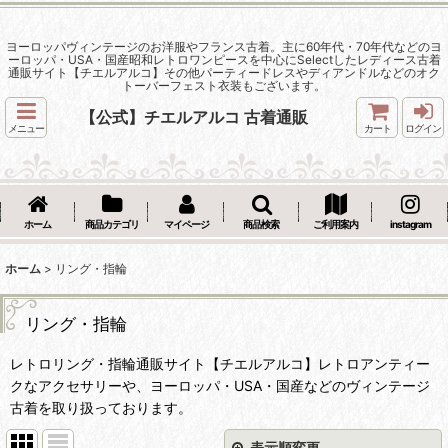
ヨーロッパヴィンテージのお洋服やフランス古着。主に60年代・70年代などのヨ
ーロッパ・USA・国産昭和レトロワンピースを中心にSelectしたレディース古着
通販サイト【チエルアルコ】その他パーティードレスやディアンドルなどのオク
トーバーフェスト衣装もございます。
【公式】チエルアルコ 古着通販
メニュー
カート
ログイン
ホーム
商品カテゴリ
マイページ
商品検索
ご利用案内
instagram
ホーム
>
リング・指輪
リング・指輪
レトロリング・指輪通販サイト【チエルアルコ】レトロアンティー
クなアクセサリーや、ヨーロッパ・USA・国産などのヴィンテージ
古着を取り扱っております。
表示順変更