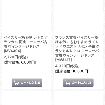
ペイズリー柄 花柄 レトロ ク
フランス古着 ペイズリー模
ラシカル 長袖 ヨーロッパ古
様 衣装にもおすすめ ラメ レ
着 ヴィンテージドレス
ッド ウエストリボン 半袖 ク
[
MV4304
]
ラシカル レトロ ヨーロッパ
古着 ヴィンテージドレス
2,720
円
(税込)
[
MV8417
]
6,800
円
]
[
通常価格
:
4,320
円
(税込)
10,800
円
]
[
通常価格
: