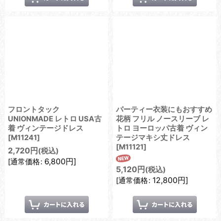
フロントタック
パーティー衣装にもおすすめ
UNIONMADE レトロ USA古
花柄 フリル ノースリーブ レ
着 ヴィンテージドレス
トロ ヨーロッパ古着 ヴィン
[
M11241
]
テージマキシ丈ドレス
[
M11121
]
2,720
円
(税込)
6,800
円
]
[
通常価格
:
5,120
円
(税込)
12,800
円
]
[
通常価格
: