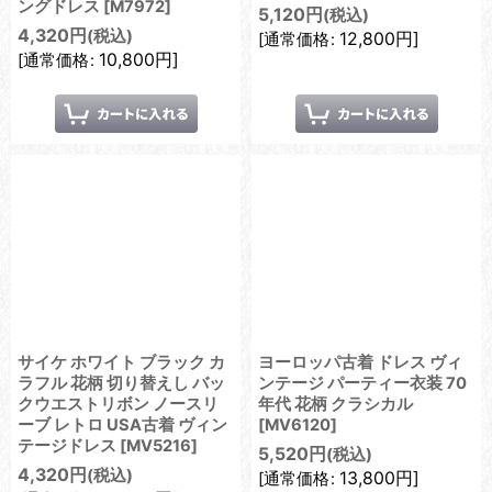
ングドレス
[
M7972
]
5,120
円
(税込)
4,320
円
(税込)
12,800
円
]
[
通常価格
:
10,800
円
]
[
通常価格
:
サイケ ホワイト ブラック カ
ヨーロッパ古着 ドレス ヴィ
ラフル 花柄 切り替えし バッ
ンテージ パーティー衣装 70
クウエストリボン ノースリ
年代 花柄 クラシカル
ーブ レトロ USA古着 ヴィン
[
MV6120
]
テージドレス
[
MV5216
]
5,520
円
(税込)
4,320
円
(税込)
13,800
円
]
[
通常価格
: