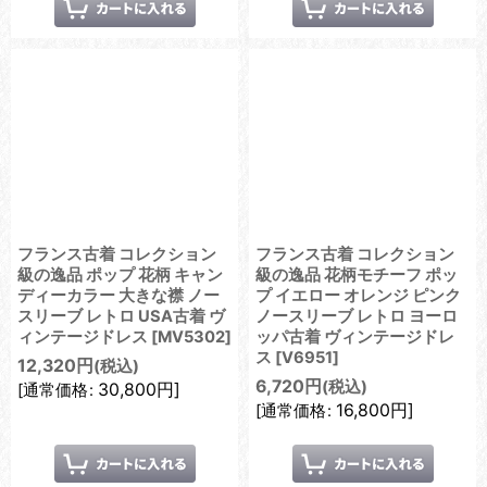
フランス古着 コレクション
フランス古着 コレクション
級の逸品 ポップ 花柄 キャン
級の逸品 花柄モチーフ ポッ
ディーカラー 大きな襟 ノー
プ イエロー オレンジ ピンク
スリーブ レトロ USA古着 ヴ
ノースリーブ レトロ ヨーロ
ィンテージドレス
[
MV5302
]
ッパ古着 ヴィンテージドレ
ス
[
V6951
]
12,320
円
(税込)
6,720
円
(税込)
30,800
円
]
[
通常価格
:
16,800
円
]
[
通常価格
: