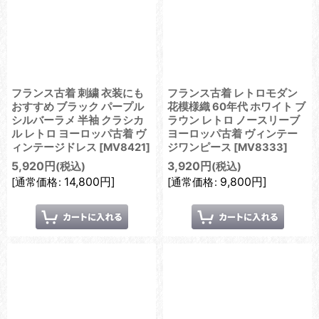
フランス古着 刺繍 衣装にも
フランス古着 レトロモダン
おすすめ ブラック パープル
花模様織 60年代 ホワイト ブ
シルバーラメ 半袖 クラシカ
ラウン レトロ ノースリーブ
ル レトロ ヨーロッパ古着 ヴ
ヨーロッパ古着 ヴィンテー
ィンテージドレス
[
MV8421
]
ジワンピース
[
MV8333
]
5,920
円
3,920
円
(税込)
(税込)
14,800
円
]
9,800
円
]
[
通常価格
:
[
通常価格
: