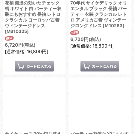
花柄 濃淡の効いたチェック
70年代 サイケデリック オリ
柄 ホワイト 白 パーティー衣
エンタル ブラック 長袖 パー
装にもおすすめ 長袖 レトロ
ティー 衣装 クラシカル レト
クラシカル ヨーロッパ古着
ロ アメリカ古着 ヴィンテー
ヴィンテージドレス
ジロングドレス
[
Ｍ10263
]
[
MB10325
]
6,720
円
(税込)
6,720
円
(税込)
16,800
円
]
[
通常価格
:
16,800
円
]
[
通常価格
: