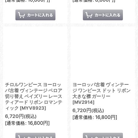
[
通常価格
:
[
通常価格
:
チロルワンピース ヨーロッ
ヨーロッパ古着 ヴィンテー
パ古着 ヴィンテージ ベロア
ジ ワンピース ドット リボン
切り替え ペイズリー レース
大きな襟 ガーリー
ティアード リボン ロマンテ
[
MV2914
]
ィック
[
MYV8923
]
6,720
円
(税込)
6,720
円
(税込)
16,800
円
]
[
通常価格
:
16,800
円
]
[
通常価格
: