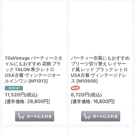
70sVintage パーティースタ
パーティー衣装にもおすすめ
イルにもおすすめ 花柄 ブラ
プリーツ切り替え レイヤー
ック TALON 希少 レトロ
ド風 レッド ブラック レトロ
USA古着 ヴィンテージオー
USA古着 ヴィンテージドレ
ルインワン
[
M11012
]
ス
[
M10908
]
11,520
円
6,720
円
(税込)
(税込)
28,800
円
]
16,800
円
]
[
通常価格
:
[
通常価格
: