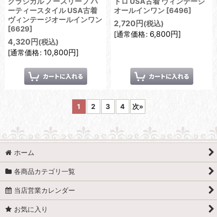
クラシカル ノースリーブ パ
トロ USA古着 ヴィンテージ
ーティースタイル USA古着
オールインワン
[
6496
]
ヴィンテージオールインワン
2,720
円
(税込)
[
6629
]
6,800
円
]
[
通常価格
:
4,320
円
(税込)
10,800
円
]
[
通常価格
:
1
2
3
4
次
»
ホーム
各商品カテゴリ一覧
当店営業カレンダー
お気に入り