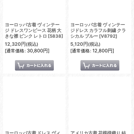
ヨーロッパ古着 ヴィンテー
ヨーロッパ古着 ヴィンテー
ジ ドレスワンピース 花柄 大
ジドレス カラフル刺繍 クラ
きな襟 ピンク レトロ
[
5838
]
シカル ブルー
[
V8792
]
12,320
円
5,120
円
(税込)
(税込)
30,800
円
]
12,800
円
]
[
通常価格
:
[
通常価格
:
ヨーロッパ古着 ドレス ヴィ
アメリカ古着 花模様織り 結