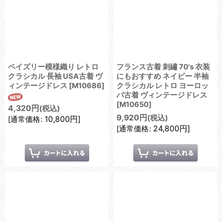
ペイズリー模様織り レトロ
フランス古着 刺繡 70's 衣装
クラシカル 長袖 USA古着 ヴ
にもおすすめ ネイビー 半袖
ィンテージドレス
[
M10686
]
クラシカル レトロ ヨーロッ
パ古着 ヴィンテージドレス
[
M10650
]
4,320
円
(税込)
9,920
円
(税込)
10,800
円
]
[
通常価格
:
24,800
円
]
[
通常価格
: