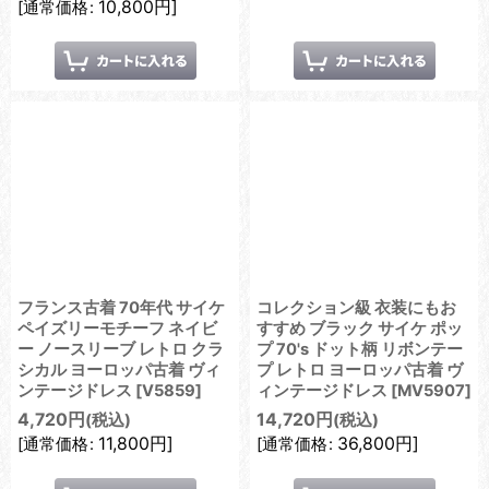
10,800
円
]
[
通常価格
:
フランス古着 70年代 サイケ
コレクション級 衣装にもお
ペイズリーモチーフ ネイビ
すすめ ブラック サイケ ポッ
ー ノースリーブ レトロ クラ
プ 70's ドット柄 リボンテー
シカル ヨーロッパ古着 ヴィ
プ レトロ ヨーロッパ古着 ヴ
ンテージドレス
[
V5859
]
ィンテージドレス
[
MV5907
]
4,720
円
14,720
円
(税込)
(税込)
11,800
円
]
36,800
円
]
[
通常価格
:
[
通常価格
: