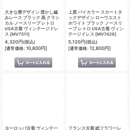
大きな襟デザイン 透かし編
上質 バイカラー スカートタ
みレース ブラック 黒 クラシ
ックデザイン ローウエスト
カル ノースリーブ レトロ
ホワイト ブラック ノースリ
USA古着 ヴィンテージドレ
ーブ レトロ USA古着 ヴィン
ス
[
MV7511
]
テージドレス
[
MV7429
]
4,320
円
5,120
円
(税込)
(税込)
10,800
円
]
12,800
円
]
[
通常価格
:
[
通常価格
:
ヨーロッパ古着 ヴィンテー
フランス古着 総フラワーレ