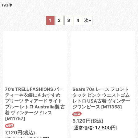
193
件
表示数
:
1
2
3
4
次
»
在庫あり
並び順
:
絞り込む
70's TRELL FASHIONS パー
Sears 70s レース フロント
ティーや衣装にもおすすめ
タック ピンク ウエストゴム
プリーツ ティアード ライト
レトロ USA古着 ヴィンテー
ブルー レトロ Australia製 古
ジワンピース
[
M11358
]
着 ヴィンテージドレス
[
M11757
]
5,120
円
(税込)
12,800
円
]
[
通常価格
:
7,120
円
(税込)