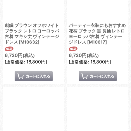
刺繍 ブラウン オフホワイト
パーティー衣装にもおすすめ
ブラック レトロ ヨーロッパ
花柄 ブラック 黒 長袖 レトロ
古着 マキシ丈 ヴィンテージ
ヨーロッパ古着 ヴィンテー
ドレス
[
M10632
]
ジドレス
[
M10617
]
6,720
円
6,720
円
(税込)
(税込)
16,800
円
]
16,800
円
]
[
通常価格
:
[
通常価格
: