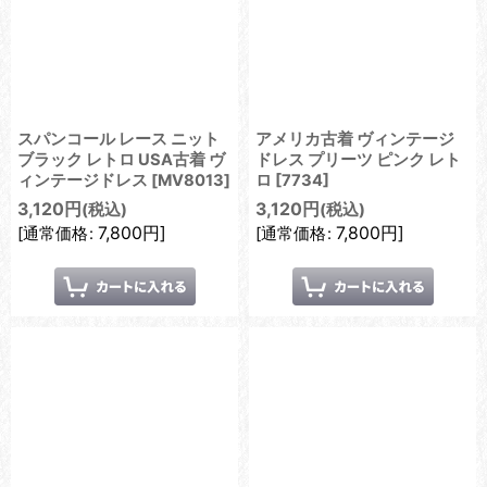
スパンコール レース ニット
アメリカ古着 ヴィンテージ
ブラック レトロ USA古着 ヴ
ドレス プリーツ ピンク レト
ィンテージドレス
[
MV8013
]
ロ
[
7734
]
3,120
円
3,120
円
(税込)
(税込)
7,800
円
]
7,800
円
]
[
通常価格
:
[
通常価格
: