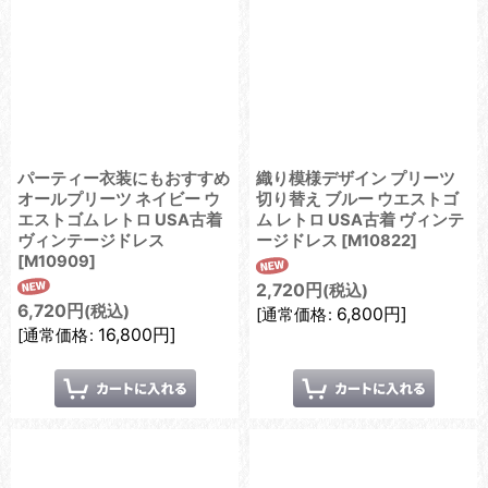
パーティー衣装にもおすすめ
織り模様デザイン プリーツ
オールプリーツ ネイビー ウ
切り替え ブルー ウエストゴ
エストゴム レトロ USA古着
ム レトロ USA古着 ヴィンテ
ヴィンテージドレス
ージドレス
[
M10822
]
[
M10909
]
2,720
円
(税込)
6,720
円
(税込)
6,800
円
]
[
通常価格
:
16,800
円
]
[
通常価格
: