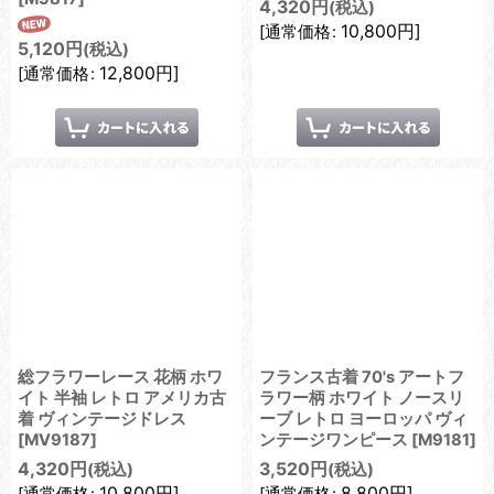
4,320
円
(税込)
10,800
円
]
[
通常価格
:
5,120
円
(税込)
12,800
円
]
[
通常価格
:
総フラワーレース 花柄 ホワ
フランス古着 70's アートフ
イト 半袖 レトロ アメリカ古
ラワー柄 ホワイト ノースリ
着 ヴィンテージドレス
ーブ レトロ ヨーロッパ ヴィ
[
MV9187
]
ンテージワンピース
[
M9181
]
4,320
円
3,520
円
(税込)
(税込)
10,800
円
]
8,800
円
]