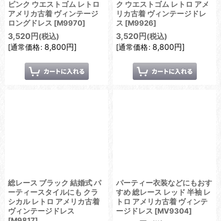
ピンク ウエストゴム レトロ
ク ウエストゴム レトロ アメ
アメリカ古着 ヴィンテージ
リカ古着 ヴィンテージドレ
ロングドレス
[
M9970
]
ス
[
M9926
]
3,520
円
3,520
円
(税込)
(税込)
8,800
円
]
8,800
円
]
[
通常価格
:
[
通常価格
:
総レース ブラック 結婚式 パ
パーティー衣装などにもおす
ーティースタイルにも クラ
すめ 総レース レッド 半袖 レ
シカル レトロ アメリカ古着
トロ アメリカ古着 ヴィンテ
ヴィンテージドレス
ージドレス
[
MV9304
]
[
M9817
]