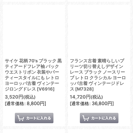
サイケ 花柄 70's ブラック 黒
フランス古着 素晴らしいプ
ティアードフレア袖 バック
リーツ切り替えしデザイン
ウエストリボン 衣装やパー
レース ブラック ノースリー
ティースタイルにも レトロ
ブ レトロ クラシカル ヨーロ
ヨーロッパ古着 ヴィンテー
ッパ古着 ヴィンテージドレ
ジロングドレス
[
V6916
]
ス
[
M7328
]
3,520
円
14,720
円
(税込)
(税込)
8,800
円
]
36,800
円
]
[
通常価格
:
[
通常価格
: