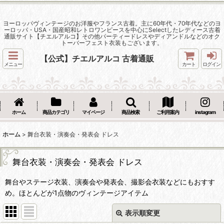
ヨーロッパヴィンテージのお洋服やフランス古着。主に60年代・70年代などのヨ
ーロッパ・USA・国産昭和レトロワンピースを中心にSelectしたレディース古着
通販サイト【チエルアルコ】その他パーティードレスやディアンドルなどのオク
トーバーフェスト衣装もございます。
【公式】チエルアルコ 古着通販
メニュー
カート
ログイン
ホーム
商品カテゴリ
マイページ
商品検索
ご利用案内
instagram
ホーム
>
舞台衣装・演奏会・発表会 ドレス
舞台衣装・演奏会・発表会 ドレス
舞台やステージ衣装、演奏会や発表会、撮影会衣装などにもおすす
め。ほとんどが1点物のヴィンテージアイテム
表示順変更
閉じる