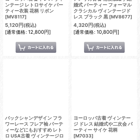
ンテージ レトロサイケ パー
婚式 パーティー フォーマル
ティー衣装 花柄 リボン
クラシカル ヴィンテージド
[
MV8117
]
レス ブラック 黒
[
MV8677
]
5,120
円
4,320
円
(税込)
(税込)
12,800
円
]
10,800
円
]
[
通常価格
:
[
通常価格
:
バックシャンデザイン フラ
ヨーロッパ古着 ヴィンテー
ワーレース フレア袖 パーテ
ジ ドレス 結婚式や二次会 パ
ィーなどにもおすすめ レト
ーティー サイケ 花柄
ロ USA古着 ヴィンテージロ
[
M7033
]