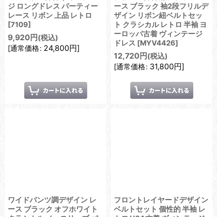
ジ ロングドレス パーティー
ース ブラック 袖2段フリルデ
レース リボン 上品 レトロ
ザイン リボン紐ベルトセッ
[
7109
]
ト クラシカル レトロ 半袖 ヨ
ーロッパ古着 ヴィンテージ
9,920
円
(税込)
ドレス
[
MYV4426
]
24,800
円
]
[
通常価格
:
12,720
円
(税込)
31,800
円
]
[
通常価格
:
ワイドパンツ調デザイン レ
フロントレイヤードデザイン
ース ブラック オフホワイト
ベルトセット 個性的 半袖 レ