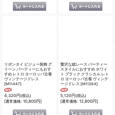
リボンタイ ビジュー装飾 グ
贅沢な総レース パーティー
リーン パーティーにもおす
スタイルにおすすめ ホワイ
すめ レトロ ヨーロッパ古着
ト ブラック クラシカル レト
ヴィンテージドレス
ロ ヨーロッパ古着 ヴィンテ
[
M11447
]
ージドレス
[
M11264
]
4,320
円
5,120
円
(税込)
(税込)
10,800
円
]
12,800
円
]
[
通常価格
:
[
通常価格
: