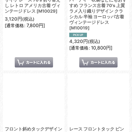
サイケ レース 70's 切り替え
パーティー衣装などにもおす
し レトロ アメリカ古着 ヴィ
すめ フランス古着 70's 上質
ンテージドレス
[
M10029
]
ラメ入り織りデザイン クラ
シカル 半袖 ヨーロッパ古着
3,120
円
(税込)
ヴィンテージドレス
7,800
円
]
[
通常価格
:
[
M10019
]
4,320
円
(税込)
10,800
円
]
[
通常価格
:
フロント斜めタックデザイン
レース フロントタック ピン