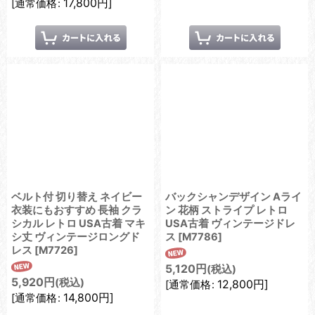
17,800
円
]
[
通常価格
:
ベルト付 切り替え ネイビー
バックシャンデザイン Aライ
衣装にもおすすめ 長袖 クラ
ン 花柄 ストライプ レトロ
シカル レトロ USA古着 マキ
USA古着 ヴィンテージドレ
シ丈 ヴィンテージロングド
ス
[
M7786
]
レス
[
M7726
]
5,120
円
(税込)
5,920
円
(税込)
12,800
円
]
[
通常価格
:
14,800
円
]
[
通常価格
: