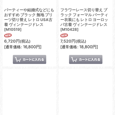
パーティーや結婚式などにも
フラワーレース切り替え ブ
おすすめ ブラック 無地 プリ
ラック フォーマル パーティ
ーツ切り替え レトロ USA古
ー衣装にも レトロ ヨーロッ
着 ヴィンテージドレス
パ古着 ヴィンテージドレス
[
M10519
]
[
M10428
]
6,720
円
7,520
円
(税込)
(税込)
16,800
円
]
18,800
円
]
[
通常価格
:
[
通常価格
: