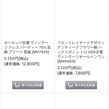
ヨーロッパ古着 ヴィンテー
フロントレイヤードデザイン
ジ ドレス パーティー 70's 花
アンティークフラワー柄 バ
柄 プリーツ 長袖
[
MV7525
]
ックリボン レトロ USA古着
ヴィンテージオールインワン
5,120
円
(税込)
[
MV8464
]
12,800
円
]
[
通常価格
:
3,120
円
(税込)
7,800
円
]
[
通常価格
: