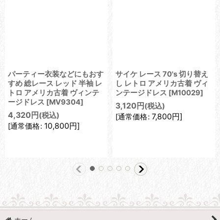
パーティー衣装などにもおす
サイケ レース 70's 切り替え
すめ 総レース レッド 半袖 レ
し レトロ アメリカ古着 ヴィ
トロ アメリカ古着 ヴィンテ
ンテージドレス
[
M10029
]
ージドレス
[
MV9304
]
3,120
円
(税込)
4,320
円
(税込)
7,800
円
]
[
通常価格
:
10,800
円
]
[
通常価格
:
ホーム