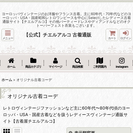
ヨーロッパヴィンテージのお洋服やフランス古着。主に60年代・70年代などのヨ
ーロッパ・USA・国産昭和レトロワンピースを中心にSelectしたレディース古着
通販サイト【チエルアルコ】その他パーティードレスやディアンドルなどのオク
トーバーフェスト衣装もございます。
【公式】チエルアルコ 古着通販
メニュー
カート
ログイン
ホーム
商品カテゴリ
マイページ
商品検索
ご利用案内
instagram
ホーム
>
オリジナル古着コーデ
オリジナル古着コーデ
レトロヴィンテージファッションなど主に60年代〜80年代頃のヨー
ロッパ・USA・国産古着などを扱うレディースヴィンテージ通販サ
イト【古着屋チエルアルコ】
表示順変更