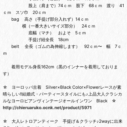
股上（肩まで）74ｃｍ 股下 68ｃｍ 渡り 41
ｃｍ スソ巾 20ｃｍ
bag 高さ（手提げ部分入れず）14ｃｍ
横（一番大きいサイズ部分） 24ｃｍ
底幅（マチ） およそ 5ｃｍ
手提げ紐全長 18cm
belt 全長（ゴムの為伸縮します） 92ｃｍ〜 幅 7ｃ
ｍ
着用モデル身長162cm（黒のインナーを着用しておりま
す）
☆ ヨーロッパ古着 Silver×Black Color×Flowerレースが素
晴らしい!!結婚式・パーティースタイルにも♪上品大人クラシカ
ルなヨーロピアンヴィンテージオールインワン Black ☆
http://chieruaruko.ocnk.net/product/5971
☆ 大人レトロアンティーク 手提げ＆クラッチ♪2wayに出来