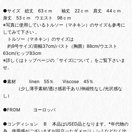
●サイズ 総丈 63ｃｍ 袖丈 22ｃｍ 肩丈 44ｃｍ
身丈 53ｃｍ ウエスト 98ｃｍ
※写真に使用しているトルソー（マネキン）のサイズも参考に
してみて下さい 。
トルソー（マネキン）のサイズは
約9号サイズ/肩幅37cm/バスト（胸囲）88cm/ウエスト
63cm/ヒップ83cm
※詳しくはトップページの「サイズについて」をご覧下さいま
せ。
●素材 linen 55％ Viscose 45％
（少し薄手素材/透け感若干あり/伸縮性なし/光沢感な
し）
●FROM ヨーロッパ
●コンディション B 本品はUSED品となります。*年代物の
為、使用感がございますが目立ったダメージ・シミなどなく比