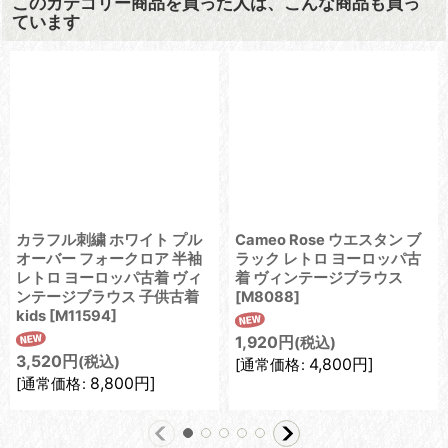
このカテゴリー商品を買った人は、こんな商品も買っ
ています
カラフル刺繍 ホワイト プル
Cameo Rose ウエスタン ブ
オーバー フォークロア 半袖
ラック レトロ ヨーロッパ古
レトロ ヨーロッパ古着 ヴィ
着 ヴィンテージブラウス
ンテージブラウス 子供古着
[
M8088
]
kids
[
M11594
]
1,920
円
(税込)
3,520
円
(税込)
4,800
円
]
[
通常価格
:
8,800
円
]
[
通常価格
: