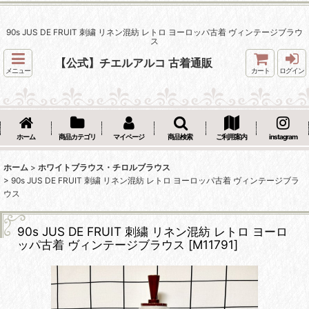
90s JUS DE FRUIT 刺繍 リネン混紡 レトロ ヨーロッパ古着 ヴィンテージブラウ
ス
【公式】チエルアルコ 古着通販
メニュー
カート
ログイン
ホーム
商品カテゴリ
マイページ
商品検索
ご利用案内
instagram
ホーム
>
ホワイトブラウス・チロルブラウス
>
90s JUS DE FRUIT 刺繍 リネン混紡 レトロ ヨーロッパ古着 ヴィンテージブラ
ウス
90s JUS DE FRUIT 刺繍 リネン混紡 レトロ ヨーロ
ッパ古着 ヴィンテージブラウス
[
M11791
]