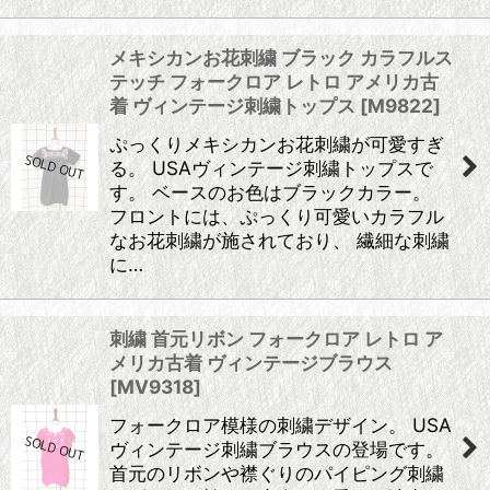
メキシカンお花刺繍 ブラック カラフルス
テッチ フォークロア レトロ アメリカ古
着 ヴィンテージ刺繍トップス
[
M9822
]
ぷっくりメキシカンお花刺繍が可愛すぎ
る。 USAヴィンテージ刺繍トップスで
す。 ベースのお色はブラックカラー。
フロントには、ぷっくり可愛いカラフル
なお花刺繍が施されており、 繊細な刺繍
に…
刺繍 首元リボン フォークロア レトロ ア
メリカ古着 ヴィンテージブラウス
[
MV9318
]
フォークロア模様の刺繍デザイン。 USA
ヴィンテージ刺繍ブラウスの登場です。
首元のリボンや襟ぐりのパイピング刺繍