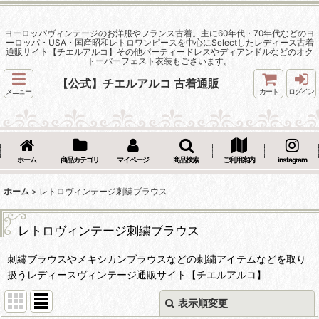
ヨーロッパヴィンテージのお洋服やフランス古着。主に60年代・70年代などのヨ
ーロッパ・USA・国産昭和レトロワンピースを中心にSelectしたレディース古着
通販サイト【チエルアルコ】その他パーティードレスやディアンドルなどのオク
トーバーフェスト衣装もございます。
【公式】チエルアルコ 古着通販
メニュー
カート
ログイン
ホーム
商品カテゴリ
マイページ
商品検索
ご利用案内
instagram
ホーム
>
レトロヴィンテージ刺繍ブラウス
レトロヴィンテージ刺繍ブラウス
刺繡ブラウスやメキシカンブラウスなどの刺繍アイテムなどを取り
扱うレディースヴィンテージ通販サイト【チエルアルコ】
表示順変更
閉じる