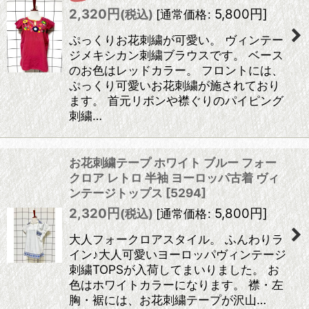
2,320
円
5,800
円
]
(税込)
[
通常価格
:
ぷっくりお花刺繍が可愛い。 ヴィンテー
ジメキシカン刺繍ブラウスです。 ベース
のお色はレッドカラー。 フロントには、
ぷっくり可愛いお花刺繍が施されており
ます。 首元リボンや襟ぐりのパイピング
刺繍…
お花刺繍テープ ホワイト ブルー フォー
クロア レトロ 半袖 ヨーロッパ古着 ヴィ
ンテージトップス
[
5294
]
2,320
円
5,800
円
]
(税込)
[
通常価格
:
大人フォークロアスタイル。 ふんわりラ
イン♪大人可愛いヨーロッパヴィンテージ
刺繍TOPSが入荷してまいりました。 お
色はホワイトカラーになります。 襟・左
胸・裾には、お花刺繍テープが沢山…