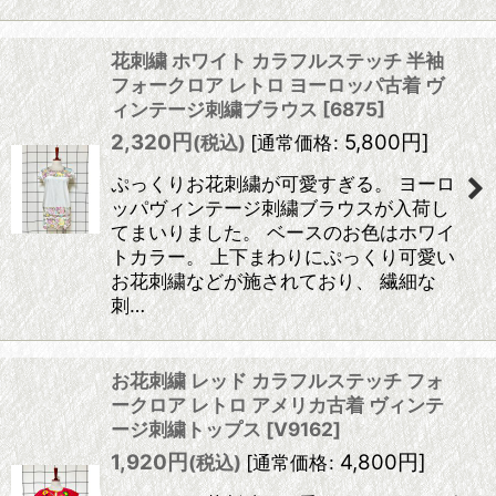
花刺繍 ホワイト カラフルステッチ 半袖
フォークロア レトロ ヨーロッパ古着 ヴ
ィンテージ刺繍ブラウス
[
6875
]
2,320
円
5,800
円
]
(税込)
[
通常価格
:
ぷっくりお花刺繍が可愛すぎる。 ヨーロ
ッパヴィンテージ刺繍ブラウスが入荷し
てまいりました。 ベースのお色はホワイ
トカラー。 上下まわりにぷっくり可愛い
お花刺繍などが施されており、 繊細な
刺…
お花刺繍 レッド カラフルステッチ フォ
ークロア レトロ アメリカ古着 ヴィンテ
ージ刺繍トップス
[
V9162
]
1,920
円
4,800
円
]
(税込)
[
通常価格
: