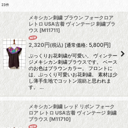
23
件
表示数
:
メキシカン刺繍 ブラウン フォークロア
在庫あり
レトロ USA古着 ヴィンテージ 刺繍ブラ
ウス
[
M11711
]
並び順
:
2,320
円
5,800
円
]
(税込)
[
通常価格
:
絞り込む
ぷっくりお花刺繍が可愛い。 ヴィンテー
ジメキシカン刺繍ブラウスです。 ベース
のお色はブラウンカラー。 フロントに
は、ぷっくり可愛いお花刺繍。 素材は少
し薄手生地でコットン混紡と思われま
す。 …
メキシカン刺繍 レッド リボン フォーク
ロア レトロ USA古着 ヴィンテージ 刺繍
ブラウス
[
M11710
]