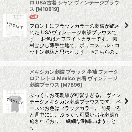
ロ USA古着 シャツ ヴィンテージブラウ
ス
[
M10819
]
フロントにブラックカラーの刺繍が施さ
れた USAヴィンテージ刺繍ブラウスで
す。 お色はオフワイトカラーです。 素
材は少し薄手生地で、ポリエステル・コ
ットン混紡と思われます。 ※こちらの…
メキシカン刺繍 ブラック 半袖 フォーク
ロア レトロ Mexico 古着 ヴィンテージ
刺繍ブラウス
[
M7896
]
ぷっくりお花刺繍が可愛すぎる。 ヴィン
テージメキシカン刺繍ブラウスです。 ベ
ースのお色はブラックカラー。 前身ごろ
と背中には、ぷっくり可愛いお花刺繍が
施されており、 繊細な刺繍にはうっと
り…