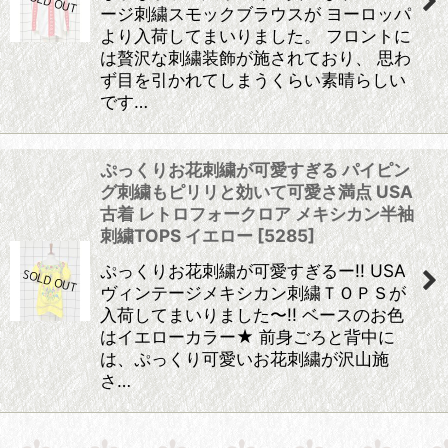
ージ刺繍スモックブラウスが ヨーロッパ
より入荷してまいりました。 フロントに
は贅沢な刺繍装飾が施されており、 思わ
ず目を引かれてしまうくらい素晴らしい
です…
ぷっくりお花刺繍が可愛すぎる パイピン
グ刺繍もピリリと効いて可愛さ満点 USA
古着 レトロフォークロア メキシカン半袖
刺繍TOPS イエロー
[
5285
]
ぷっくりお花刺繍が可愛すぎるー!! USA
ヴィンテージメキシカン刺繍ＴＯＰＳが
入荷してまいりました〜!! ベースのお色
はイエローカラー★ 前身ごろと背中に
は、ぷっくり可愛いお花刺繍が沢山施
さ…