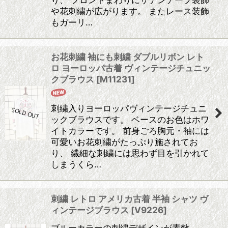
や花刺繍が広がります。 またレース装飾
もガーリ…
お花刺繍 袖にも刺繍 ダブルリボン レト
ロ ヨーロッパ古着 ヴィンテージチュニッ
クブラウス
[
M11231
]
刺繍入りヨーロッパヴィンテージチュニ
ックブラウスです。 ベースのお色はホワ
イトカラーです。 前身ごろ胸元・袖には
可愛いお花刺繍がたっぷり施されてお
り、 繊細な刺繍には思わず目を引かれて
しまうくら…
刺繍 レトロ アメリカ古着 半袖 シャツ ヴ
ィンテージブラウス
[
V9226
]
ブルーカラーの刺繍デザインが素敵。