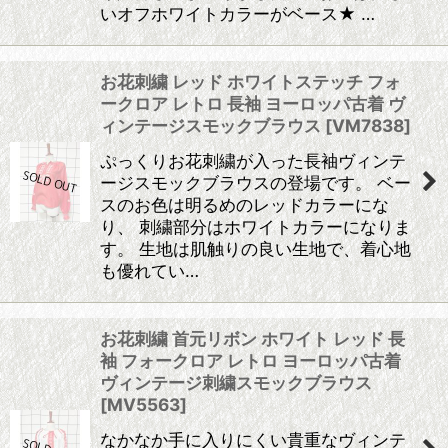
いオフホワイトカラーがベース★ …
お花刺繍 レッド ホワイトステッチ フォ
ークロア レトロ 長袖 ヨーロッパ古着 ヴ
ィンテージスモックブラウス
[
VM7838
]
ぷっくりお花刺繍が入った長袖ヴィンテ
ージスモックブラウスの登場です。 ベー
スのお色は明るめのレッドカラーにな
り、 刺繍部分はホワイトカラーになりま
す。 生地は肌触りの良い生地で、着心地
も優れてい…
お花刺繍 首元リボン ホワイト レッド 長
袖 フォークロア レトロ ヨーロッパ古着
ヴィンテージ刺繍スモックブラウス
[
MV5563
]
なかなか手に入りにくい貴重なヴィンテ