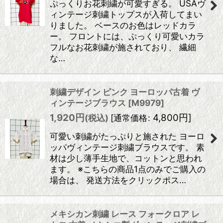
ぷっくりお花刺繍が可愛すぎる。 USAヴ
ィンテージ刺繍トップスが入荷してまい
りました。 ベースのお色はレッドカラ
ー。 フロントには、ぷっくり可愛いカラ
フルなお花刺繍が施されており、 繊細
な…
刺繍デザイン ピンク ヨーロッパ古着 ヴ
ィンテージブラウス
[
M9979
]
1,920
円
4,800
円
]
(税込)
[
通常価格
:
可愛い刺繍がたっぷりと施された ヨーロ
ッパヴィンテージ刺繍ブラウスです。 素
材は少し薄手生地で、コットンと思われ
ます。 ※こちらの商品1点のみでご購入の
場合は、 発送方法をクリックポス…
メキシカン刺繍 レース フォークロア レ