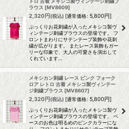
トロ 古着 メキシコ製ヴィンテージ刺繍ブ
ラウス
[
MV8609
]
2,320
円
5,800
円
]
(税込)
[
通常価格
:
ぷっくりお花刺繍が入ったメキシコ製ヴ
ィンテージ刺繍ブラウスの登場です。 フ
ロントまわりにサテンテープ装飾や花刺
繍が広がります。 またレース装飾もガー
リーな印象で、大人の可愛さを演出して
くれています…
メキシカン刺繍 レース ピンク フォーク
ロア レトロ 古着 メキシコ製ヴィンテー
ジ刺繍ブラウス
[
MV8607
]
2,320
円
5,800
円
]
(税込)
[
通常価格
:
ぷっくりお花刺繍が入ったメキシコ製ヴ
ィンテージ刺繍ブラウスの登場です。 ベ
ースのお色は明るめのピンクカラーにな
り、 フロントまわりにサテンテープ装飾