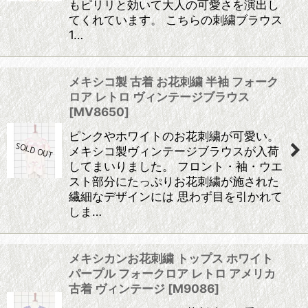
もピリリと効いて大人の可愛さを演出し
てくれています。 こちらの刺繍ブラウス
1…
メキシコ製 古着 お花刺繍 半袖 フォーク
ロア レトロ ヴィンテージブラウス
[
MV8650
]
ピンクやホワイトのお花刺繍が可愛い。
メキシコ製ヴィンテージブラウスが入荷
してまいりました。 フロント・袖・ウエ
スト部分にたっぷりお花刺繍が施された
繊細なデザインには 思わず目を引かれて
しま…
メキシカンお花刺繍 トップス ホワイト
パープル フォークロア レトロ アメリカ
古着 ヴィンテージ
[
M9086
]