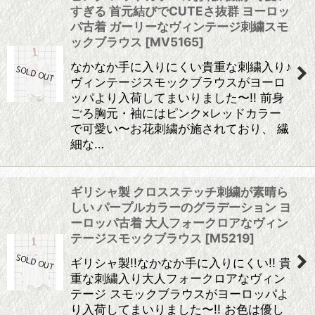
すぎる 首元結びでCUTEさ抜群 ヨーロッ
パ古着 ガーリーなヴィンテージ刺繍スモ
ックブラウス
[
MV5165
]
なかなか手に入りにくい貴重な刺繍入り♪
ヴィンテージスモックブラウスがヨーロ
ッパより入荷してまいりました〜!! 前身
ごろ胸元・袖にはピンク×レッドカラー
で可愛い〜お花刺繍が施されており、 繊
細な…
ギリシャ製 クロスステッチ刺繍が素晴ら
しい パープルカラーのグラデーション ヨ
ーロッパ古着 大人フォークロアなヴィン
テージスモックブラウス
[
M5219
]
ギリシャ製!!なかなか手に入りにくい!! 貴
重な刺繍入り大人フォークロアなヴィン
テージ スモックブラウスがヨーロッパよ
り入荷してまいりました〜!! お色は優し