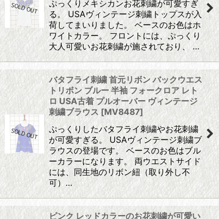
ぷっくりメキシカンお花刺繍が可愛すぎ
る。 USAヴィンテージ刺繍トップスが入
荷してまいりました。 ベースのお色はホ
ワイトカラー。 フロントには、ぷっくり
大人可愛いお花刺繍が施されており、 …
バタフライ刺繍 首元リボン バックウエス
トリボン ブルー 半袖 フォークロア レト
ロ USA古着 プルオーバー ヴィンテージ
刺繍ブラウス
[
MV8487
]
ぷっくりしたバタフライ刺繍やお花刺繍
が可愛すぎる。 USAヴィンテージ刺繍ブ
ラウスの登場です。 ベースのお色はブル
ーカラーになります。 両ウエストサイド
には、同生地のリボン紐（取り外し不
可）…
ピンク レッドカラーのお花刺繍が可愛い