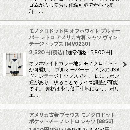
ゴムが入っており伸縮可能で着心地抜
群。…
モノクロドット柄 オフホワイト プルオー
バー レトロ アメリカ古着 シャツ ヴィン
テージトップス
[
MV9230
]
2,320
円
5,800
円
]
(税込)
[
通常価格
:
オフホワイトカラー地にモノクロドット
が可愛い。 プルオーバーデザインのUSA
ヴィンテージトップスです。 裾にリボン
紐があり、絞ることでサイズ調整が可能
です。 素材は少し薄手生地になり、ポリ
エ…
アメリカ古着 ブラウス モノクロドット
ポケットチーフ レトロ シャツ
[
8856
]
1,520
円
3,800
円
]
(税込)
[
通常価格
: