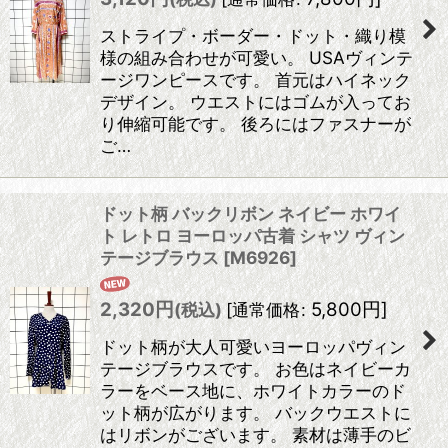
ストライプ・ボーダー・ドット・織り模
様の組み合わせが可愛い。 USAヴィンテ
ージワンピースです。 首元はハイネック
デザイン。 ウエストにはゴムが入ってお
り伸縮可能です。 後ろにはファスナーが
ご…
ドット柄 バックリボン ネイビー ホワイ
ト レトロ ヨーロッパ古着 シャツ ヴィン
テージブラウス
[
M6926
]
2,320
円
5,800
円
]
(税込)
[
通常価格
:
ドット柄が大人可愛いヨーロッパヴィン
テージブラウスです。 お色はネイビーカ
ラーをベース地に、ホワイトカラーのド
ット柄が広がります。 バックウエストに
はリボンがございます。 素材は薄手のビ