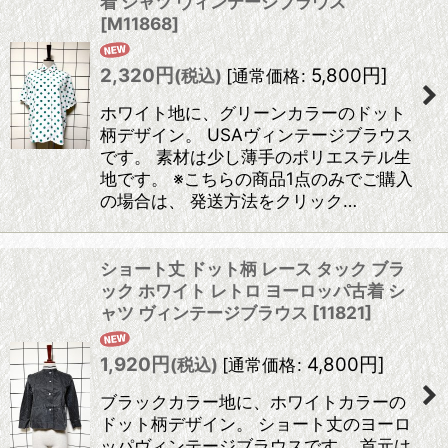
着 シャツ ヴィンテージブラウス
[
M11868
]
2,320
円
5,800
円
]
(税込)
[
通常価格
:
ホワイト地に、グリーンカラーのドット
柄デザイン。 USAヴィンテージブラウス
です。 素材は少し薄手のポリエステル生
地です。 ※こちらの商品1点のみでご購入
の場合は、 発送方法をクリック…
ショート丈 ドット柄 レース タック ブラ
ック ホワイト レトロ ヨーロッパ古着 シ
ャツ ヴィンテージブラウス
[
11821
]
1,920
円
4,800
円
]
(税込)
[
通常価格
:
ブラックカラー地に、ホワイトカラーの
ドット柄デザイン。 ショート丈のヨーロ
ッパヴィンテージブラウスです。 首元は