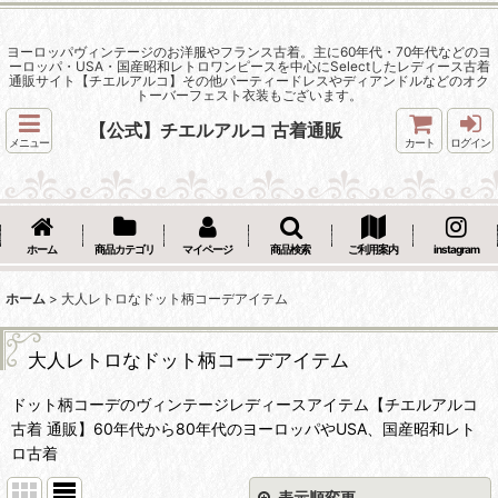
ヨーロッパヴィンテージのお洋服やフランス古着。主に60年代・70年代などのヨ
ーロッパ・USA・国産昭和レトロワンピースを中心にSelectしたレディース古着
通販サイト【チエルアルコ】その他パーティードレスやディアンドルなどのオク
トーバーフェスト衣装もございます。
【公式】チエルアルコ 古着通販
メニュー
カート
ログイン
ホーム
商品カテゴリ
マイページ
商品検索
ご利用案内
instagram
ホーム
>
大人レトロなドット柄コーデアイテム
大人レトロなドット柄コーデアイテム
ドット柄コーデのヴィンテージレディースアイテム【チエルアルコ
古着 通販】60年代から80年代のヨーロッパやUSA、国産昭和レト
ロ古着
表示順変更