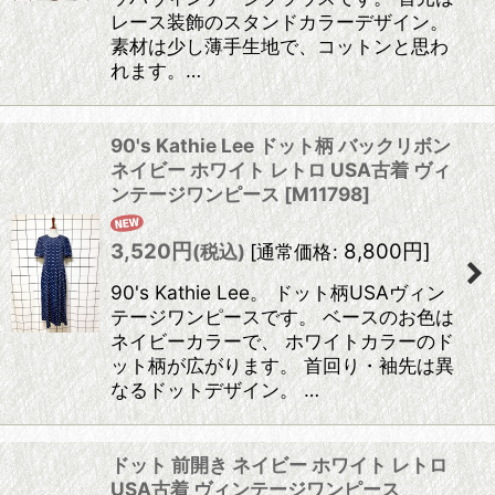
レース装飾のスタンドカラーデザイン。
素材は少し薄手生地で、コットンと思わ
れます。…
90's Kathie Lee ドット柄 バックリボン
ネイビー ホワイト レトロ USA古着 ヴィ
ンテージワンピース
[
M11798
]
3,520
円
8,800
円
]
(税込)
[
通常価格
:
90's Kathie Lee。 ドット柄USAヴィン
テージワンピースです。 ベースのお色は
ネイビーカラーで、 ホワイトカラーのド
ット柄が広がります。 首回り・袖先は異
なるドットデザイン。 …
ドット 前開き ネイビー ホワイト レトロ
USA古着 ヴィンテージワンピース