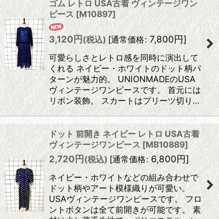
ゴム レトロ USA古着 ヴィンテージワン
ピース
[
M10897
]
3,120
円
7,800
円
]
(税込)
[
通常価格
:
可愛らしさとレトロ感を同時に演出して
くれる ネイビー・ホワイトのドット柄パ
ターンが魅力的。 UNIONMADEのUSA
ヴィンテージワンピースです。 首元には
リボン装飾。 スカートはプリーツ切り…
ドット 前開き ネイビー レトロ USA古着
ヴィンテージワンピース
[
MB10889
]
2,720
円
6,800
円
]
(税込)
[
通常価格
:
ネイビー・ホワイトなどの組み合わせで
ドット柄やアート模様織りが可愛い。
USAヴィンテージワンピースです。 フロ
ントボタンは全て前開きが可能です。 素