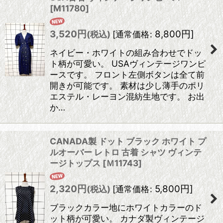
[
M11780
]
3,520
円
8,800
円
]
(税込)
[
通常価格
:
ネイビー・ホワイトの組み合わせでドッ
ト柄が可愛い。 USAヴィンテージワンピ
ースです。 フロント左側ボタンは全て前
開きが可能です。 素材は少し薄手のポリ
エステル・レーヨン混紡生地です。 お出
か…
CANADA製 ドット ブラック ホワイト プ
ルオーバー レトロ 古着 シャツ ヴィンテ
ージトップス
[
Ｍ11743
]
2,320
円
5,800
円
]
(税込)
[
通常価格
:
ブラックカラー地にホワイトカラーのド
ット柄が可愛い。 カナダ製ヴィンテージ