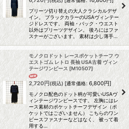
6,720
円
16,800
円
]
(税込)
[
通常価格
:
プリーツ切り替えの大人クラシカルデザ
イン。 ブラックカラーのUSAヴィンテー
ジドレスです。 両袖・バック・ウエスト
以外はプリーツデザイン。 後ろにはファ
スナーがございます。 素材は少し薄手…
モノクロドット レースポケットチーフ ウ
エストゴム レトロ 長袖 USA古着 ヴィン
テージワンピース
[
M10507
]
2,720
円
6,800
円
]
(税込)
[
通常価格
:
モノクロ配色のドット柄が可愛いUSAヴ
ィンテージワンピースです。 左胸にはレ
ース素材のポケットチーフデザイン（ポ
ケットではございません） こちらのワン
ピースファスナーなどはなく、 被って着
用する…