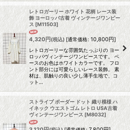
レトロガーリー ホワイト 花柄 レース装
飾 ヨーロッパ古着 ヴィンテージワンピー
ス
[
M11503
]
4,320
円
10,800
円
]
(税込)
[
通常価格
:
レトロガーリーな雰囲気たっぷりの ヨー
ロッパヴィンテージワンピースです。 ベ
ースのお色はホワイトカラーです。 フロ
ント部分には可愛らしいレース装飾。 素
材は、肌触りの良い少し薄手生地で、コ
ット…
ストライプ ボーダー ドット 織り模様 ハ
イネック ウエストゴム レトロ USA古着
ヴィンテージワンピース
[
M8032
]
3,120
円
7,800
円
]
(税込)
[
通常価格
: