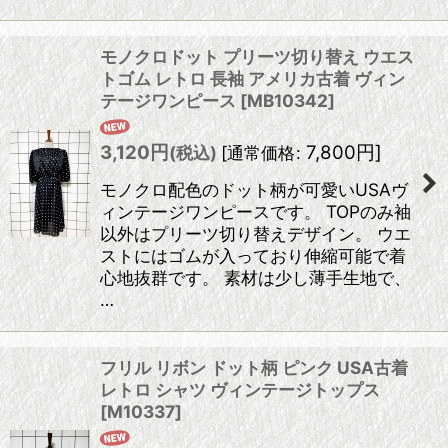
モノクロドット プリーツ切り替え ウエス
トゴム レトロ 長袖 アメリカ古着 ヴィン
テージワンピース
[
MB10342
]
3,120
円
7,800
円
]
(税込)
[
通常価格
:
モノクロ配色のドット柄が可愛いUSAヴ
ィンテージワンピースです。 TOPのみ袖
以外はプリーツ切り替えデザイン。 ウエ
ストにはゴムが入っており伸縮可能で着
心地抜群です。 素材は少し薄手生地で、
…
フリル リボン ドット柄 ピンク USA古着
レトロ シャツ ヴィンテージトップス
[
M10337
]