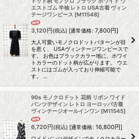
ドット柄 モノクロ ブラック ホワイト ウ
エストゴム 半袖 レトロ USA古着 ヴィン
テージワンピース
[
M11548
]
3,120
円
7,800
円
]
(税込)
[
通常価格
:
大人可愛いモノクロドットパターンが目
を惹く、 USAヴィンテージワンピースで
す。 お色はブラックカラー地に、ホワイ
トカラーのドット柄が広がります。 ウエ
ストにはゴムが入っており伸縮可能で
す。 …
90s モノクロドット 花柄 リボン ワイド
パンツデザイン レトロ ヨーロッパ古着
ヴィンテージオールインワン
[
M11545
]
6,720
円
16,800
円
]
(税込)
[
通常価格
:
ワイドパンツデザインでモノクロカラー