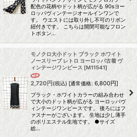
配色の花柄やドット柄が広がる 90sヨー
ロッパヴィンテージオールインワンで
す。 ウエストには取り外し不可のリボン
紐付きです。 こちらは開閉可能なフロン
トボタン…
モノクロ大小ドット ブラック ホワイト
ノースリーブ レトロ ヨーロッパ古着 ヴ
ィンテージワンピース
[
M11541
]
2,720
円
6,800
円
]
(税込)
[
通常価格
:
ブラック・ホワイトカラーの組み合わせ
で大小のドット柄が広がる ヨーロッパヴ
ィンテージワンピースです。 後ろにはフ
ァスナーがございます。 生地は少し薄手
のポリエステル生地です。 ●サイズ
総…