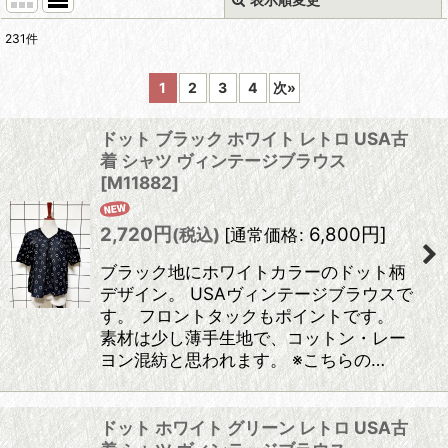
閉じる
231
件
表示数
:
1
2
3
4
次
»
在庫あり
ドット ブラック ホワイト レトロ USA古
並び順
:
着 シャツ ヴィンテージブラウス
[
M11882
]
絞り込む
2,720
円
6,800
円
]
(税込)
[
通常価格
:
ブラック地にホワイトカラーのドット柄
デザイン。 USAヴィンテージブラウスで
す。 フロントタックもポイントです。
素材は少し薄手生地で、コットン・レー
ヨン混紡と思われます。 ※こちらの…
ドット ホワイト グリーン レトロ USA古