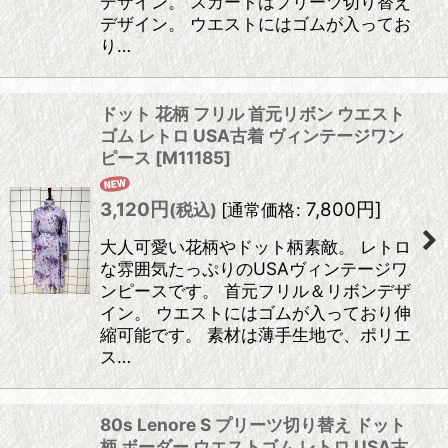
デザイン。 スカートはプリーツ切り替え
デザイン。 ウエストにはゴムが入ってお
り…
ドット 花柄 フリル 首元リボン ウエスト
ゴム レトロ USA古着 ヴィンテージワン
ピース
[
M11185
]
3,120
円
7,800
円
]
(税込)
[
通常価格
:
大人可愛い花柄やドット柄素敵。 レトロ
な雰囲気たっぷりのUSAヴィンテージワ
ンピースです。 首元フリル＆リボンデザ
イン。 ウエストにはゴムが入っており伸
縮可能です。 素材は薄手生地で、ポリエ
ス…
80s Lenore S プリーツ切り替え ドット
柄 ボーダー ウエストゴム レトロ USA古