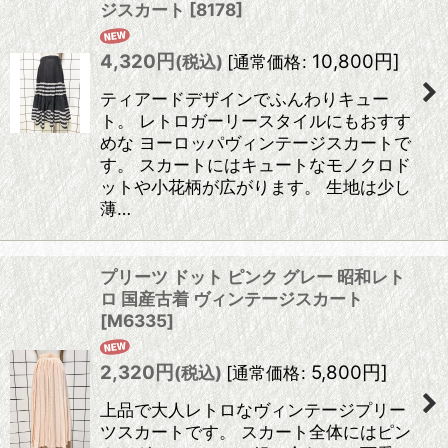
ジスカート
[
8178
]
4,320
円
10,800
円
]
(税込)
[
通常価格
:
ティアードデザインでふんわりキュー
ト。 レトロガーリースタイルにもおすす
めな ヨーロッパヴィンテージスカートで
す。 スカートにはキュートなモノクロド
ットや小花柄が広がります。 生地は少し
薄…
プリーツ ドット ピンク グレー 昭和レト
ロ 国産古着 ヴィンテージスカート
[
M6335
]
2,320
円
5,800
円
]
(税込)
[
通常価格
:
上品で大人レトロなヴィンテージプリー
ツスカートです。 スカート全体にはピン