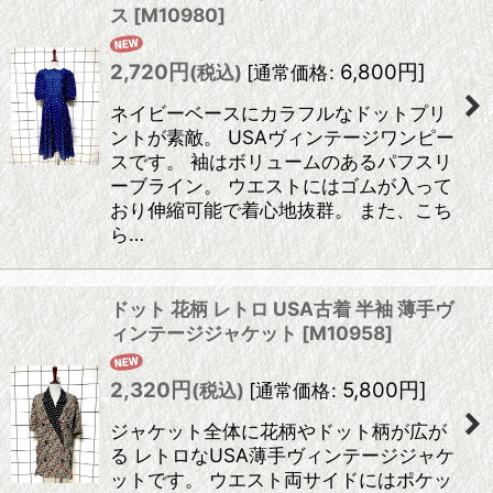
ス
[
M10980
]
2,720
円
6,800
円
]
(税込)
[
通常価格
:
ネイビーベースにカラフルなドットプリ
ントが素敵。 USAヴィンテージワンピー
スです。 袖はボリュームのあるパフスリ
ーブライン。 ウエストにはゴムが入って
おり伸縮可能で着心地抜群。 また、こち
ら…
ドット 花柄 レトロ USA古着 半袖 薄手ヴ
ィンテージジャケット
[
M10958
]
2,320
円
5,800
円
]
(税込)
[
通常価格
:
ジャケット全体に花柄やドット柄が広が
る レトロなUSA薄手ヴィンテージジャケ
ットです。 ウエスト両サイドにはポケッ