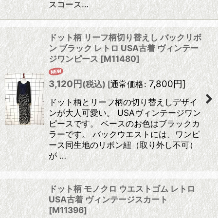
スコース…
ドット柄 リーフ柄切り替えし バックリボ
ン ブラック レトロ USA古着 ヴィンテー
ジワンピース
[
M11480
]
3,120
円
7,800
円
]
(税込)
[
通常価格
:
ドット柄とリーフ柄の切り替えしデザイ
ンが大人可愛い。 USAヴィンテージワン
ピースです。 ベースのお色はブラックカ
ラーです。 バックウエストには、ワンピ
ース同生地のリボン紐（取り外し不可）
が …
ドット柄 モノクロ ウエストゴム レトロ
USA古着 ヴィンテージスカート
[
M11396
]