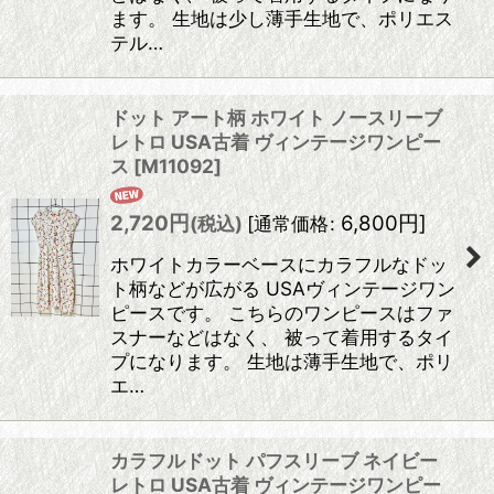
ます。 生地は少し薄手生地で、ポリエス
テル…
ドット アート柄 ホワイト ノースリーブ
レトロ USA古着 ヴィンテージワンピー
ス
[
M11092
]
2,720
円
6,800
円
]
(税込)
[
通常価格
:
ホワイトカラーベースにカラフルなドッ
ト柄などが広がる USAヴィンテージワン
ピースです。 こちらのワンピースはファ
スナーなどはなく、 被って着用するタイ
プになります。 生地は薄手生地で、ポリ
エ…
カラフルドット パフスリーブ ネイビー
レトロ USA古着 ヴィンテージワンピー