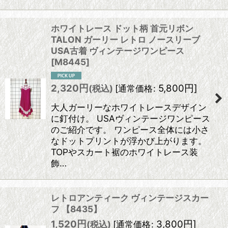
ホワイトレース ドット柄 首元リボン
TALON ガーリー レトロ ノースリーブ
USA古着 ヴィンテージワンピース
[
M8445
]
2,320
円
5,800
円
]
(税込)
[
通常価格
:
大人ガーリーなホワイトレースデザイン
に釘付け。 USAヴィンテージワンピース
のご紹介です。 ワンピース全体には小さ
なドットプリントが浮かび上がります。
TOPやスカート裾のホワイトレース装
飾…
レトロアンティーク ヴィンテージスカー
フ 【8435】
1,520
円
3,800
円
]
(税込)
[
通常価格
: