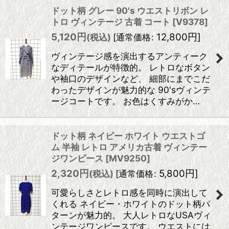
ドット柄 グレー 90's ウエストリボン レ
トロ ヴィンテージ 古着 コート
[
V9378
]
5,120
円
12,800
円
]
(税込)
[
通常価格
:
ヴィンテージ感を演出するアンティーク
なディテールが特徴的。 レトロなボタン
や袖口のデザインなど、 細部にまでこだ
わったデザインが魅力的な 90'sヴィンテ
ージコートです。 お色はくすみがか…
ドット柄 ネイビー ホワイト ウエストゴ
ム 半袖 レトロ アメリカ古着 ヴィンテー
ジワンピース
[
MV9250
]
2,320
円
5,800
円
]
(税込)
[
通常価格
:
可愛らしさとレトロ感を同時に演出して
くれる ネイビー・ホワイトのドット柄パ
ターンが魅力的。 大人レトロなUSAヴィ
ンテージワンピースです。 ウエストには