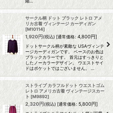
縮…
サークル柄 ドット ブラック レトロ アメ
リカ古着 ヴィンテージ カーディガン
[
M10114
]
1,920
円
4,800
円
]
(税込)
[
通常価格
:
ドットサークル柄が素敵な USAヴィンテ
ージカーディガンです。 ベースのお色は
ブラックカラーです。 首元はすっきりと
したノーカラーデザイン。 ウエストサイ
ドはポケットではございません。 …
ストライプ カラフルドット ウエストゴム
レトロ アメリカ古着 ヴィンテージスカー
ト
[
M9892
]
2,320
円
5,800
円
]
(税込)
[
通常価格
: