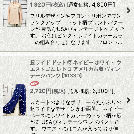
1,920
円
4,800
円
]
(税込)
[
通常価格
:
フリルデザインやフロントリボンでワン
ランクアップ。 ドット柄プリントパター
ンが 素敵なUSAヴィンテージトップスで
す。 お色はピンク・ホワイトカラーカラ
ーの組み合わせになります。 フロント…
超ワイド ドット柄 ネイビー ホワイト ウ
エストゴム レトロ アメリカ古着 ヴィン
テージパンツ
[
10330
]
2,720
円
6,800
円
]
(税込)
[
通常価格
:
スカートのようなボリュームたっぷりの
超ワイドなデザインがお洒落。 ネイビー
ベースにホワイトカラーのドット柄が広
がる USAヴィンテージワンドパンツで
す。 ウエストにはゴムが入っており伸