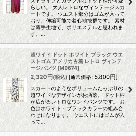
ストライプとカラフルなドット柄が可愛
らしい。 大人レトロなヴィンテージスカ
ートです。 ウエスト部分はゴムが入って
おり、伸縮可能で着心地抜群です。 素材
は薄手生地で、ポリエステルと思われま
す。…
超ワイド ドット ホワイト ブラック ウエ
ストゴム アメリカ古着 レトロ ヴィンテ
ージパンツ
[
M9674
]
2,320
円
5,800
円
]
(税込)
[
通常価格
:
スカートのようなボリュームたっぷりの
超ワイドなデザインがお洒落。 ドット柄
が広がるレトロなワンドパンツです。 お
色はホワイト・ブラックカラーの組み合
わせになります。 ウエストにはゴムが入
って…