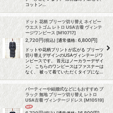
コットン…
ドット 花柄 プリーツ切り替え ネイビー
ウエストゴム レトロ USA古着 ヴィンテ
ージワンピース
[
M10717
]
2,720
円
6,800
円
]
(税込)
[
通常価格
:
ドットや花柄プリントが広がる プリーツ
切り替えデザインのUSAヴィンテージワ
ンピースです。 首元はノーカラーデザイ
ン。 こちらのワンピースはファスナーは
なく、 被って着ていただくタイプにな…
パーティーや結婚式などにもおすすめ ブ
ラック 無地 プリーツ切り替え レトロ
USA古着 ヴィンテージドレス
[
M10519
]