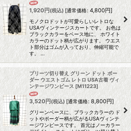
1,920
円
4,800
円
]
(税込)
[
通常価格
:
モノクロドットが可愛らしいレトロな
USAヴィンテージスカートです。 お色は
ブラックカラーをベース地に、 ホワイト
カラーのドット柄が広がります。 ウエス
ト部分はゴムが入っており、伸縮可能で
す。 …
プリーツ切り替え グリーン ドット ボー
ダー ウエストゴム レトロ USA古着 ヴィ
ンテージワンピース
[
M11223
]
3,520
円
8,800
円
]
(税込)
[
通常価格
:
グリーンベースに、ブラックカラーの ド
ットやボーダー柄が広がるUSAヴィンテ
ージワンピースです。 首元はノーカラー