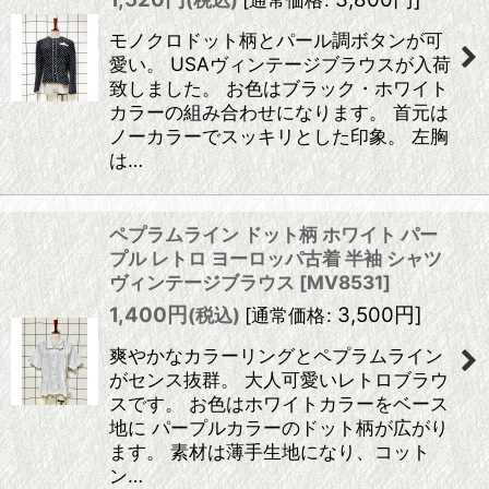
モノクロドット柄とパール調ボタンが可
愛い。 USAヴィンテージブラウスが入荷
致しました。 お色はブラック・ホワイト
カラーの組み合わせになります。 首元は
ノーカラーでスッキリとした印象。 左胸
は…
ペプラムライン ドット柄 ホワイト パー
プル レトロ ヨーロッパ古着 半袖 シャツ
ヴィンテージブラウス
[
MV8531
]
1,400
円
3,500
円
]
(税込)
[
通常価格
:
爽やかなカラーリングとペプラムライン
がセンス抜群。 大人可愛いレトロブラウ
スです。 お色はホワイトカラーをベース
地に パープルカラーのドット柄が広がり
ます。 素材は薄手生地になり、コット
ン…