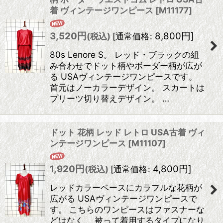
着 ヴィンテージワンピース
[
M11177
]
3,520
円
8,800
円
]
(税込)
[
通常価格
:
80s Lenore S。 レッド・ブラックの組
み合わせでドット柄やボーダー柄が広が
る USAヴィンテージワンピースです。
首元はノーカラーデザイン。 スカートは
プリーツ切り替えデザイン。 …
ドット 花柄 レッド レトロ USA古着 ヴィ
ンテージワンピース
[
M11107
]
1,920
円
4,800
円
]
(税込)
[
通常価格
:
レッドカラーベースにカラフルな花柄が
広がる USAヴィンテージワンピースで
す。 こちらのワンピースはファスナーな
どはなく、 被って着用するタイプになり