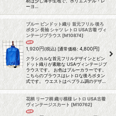
材は少し薄手生地で、ポリエステル・レ
ーヨ…
ブルー ピンドット織り 首元フリル 後ろ
ボタン 長袖 シャツ レトロ USA古着 ヴィ
ンテージブラウス
[
M10874
]
1,920
円
4,800
円
]
(税込)
[
通常価格
:
クラシカルな首元フリルデザインとピン
ドット織りが素敵な USAヴィンテージブ
ラウスです。 お色はブルーカラーです。
こちらのブラウスはレトロな後ろボタン
式です。 ウエストはペプラム調のデザ…
花柄 リーフ柄 織り模様 レトロ USA古着
ヴィンテージスカート
[
M10762
]