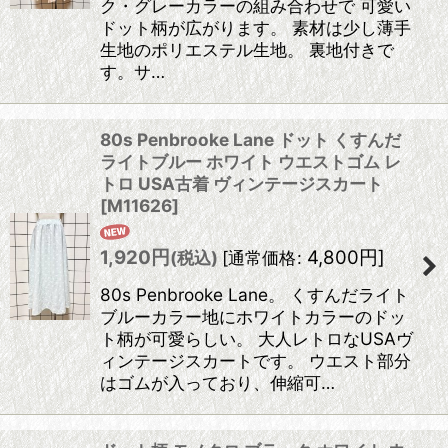
ク・グレーカラーの組み合わせで 可愛い
ドット柄が広がります。 素材は少し薄手
生地のポリエステル生地。 裏地付きで
す。サ…
80s Penbrooke Lane ドット くすんだ
ライトブルー ホワイト ウエストゴム レ
トロ USA古着 ヴィンテージスカート
[
M11626
]
1,920
円
4,800
円
]
(税込)
[
通常価格
:
80s Penbrooke Lane。 くすんだライト
ブルーカラー地にホワイトカラーのドッ
ト柄が可愛らしい。 大人レトロなUSAヴ
ィンテージスカートです。 ウエスト部分
はゴムが入っており、伸縮可…