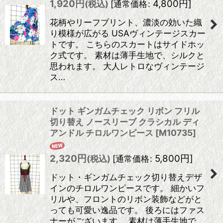
1,920
円
4,800
円
]
(税込)
[
通常価格
:
花柄やリーフプリント、濃淡の効いた織
り模様が広がる USAヴィンテージスカー
トです。 こちらのスカートはサイドホッ
ク式です。 素材は薄手生地で、シルクと
思われます。 大人レトロなヴィンテージ
ス…
ドット ギンガムチェック リボン フリル
切り替え ノースリーブ クラシカル ディ
アンドル チロルワンピース
[
M10735
]
2,320
円
5,800
円
]
(税込)
[
通常価格
:
ドット・ギンガムチェック切り替えデザ
インのチロルワンピースです。 細かいフ
リルや、フロントのリボン装飾などがと
っても可愛い逸品です。 後ろにはファス
ナーがございます。 素材は薄手生地で、