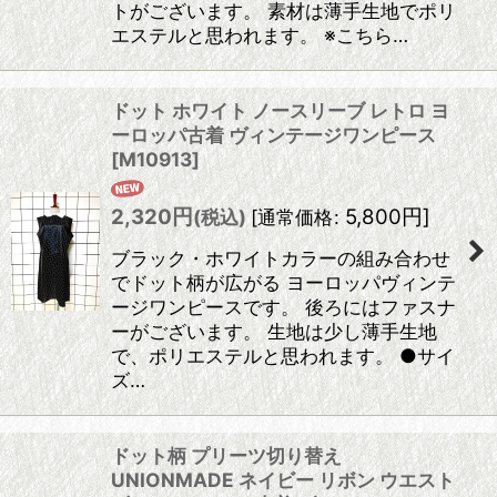
トがございます。 素材は薄手生地でポリ
エステルと思われます。 ※こちら…
ドット ホワイト ノースリーブ レトロ ヨ
ーロッパ古着 ヴィンテージワンピース
[
M10913
]
2,320
円
5,800
円
]
(税込)
[
通常価格
:
ブラック・ホワイトカラーの組み合わせ
でドット柄が広がる ヨーロッパヴィンテ
ージワンピースです。 後ろにはファスナ
ーがございます。 生地は少し薄手生地
で、ポリエステルと思われます。 ●サイ
ズ…
ドット柄 プリーツ切り替え
UNIONMADE ネイビー リボン ウエスト