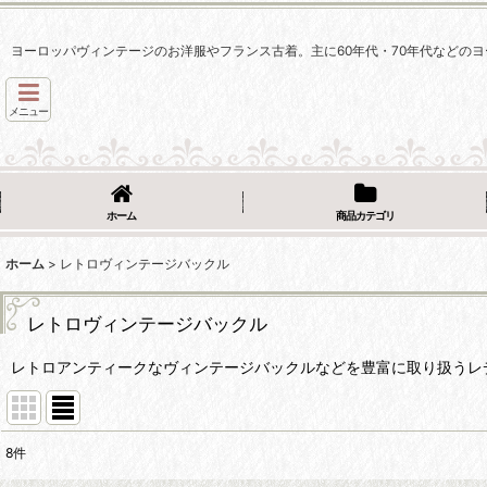
ヨーロッパヴィンテージのお洋服やフランス古着。主に60年代・70年代などのヨ
メニュー
ホーム
商品カテゴリ
ホーム
>
レトロヴィンテージバックル
レトロヴィンテージバックル
レトロアンティークなヴィンテージバックルなどを豊富に取り扱うレ
8
件
表示数
: