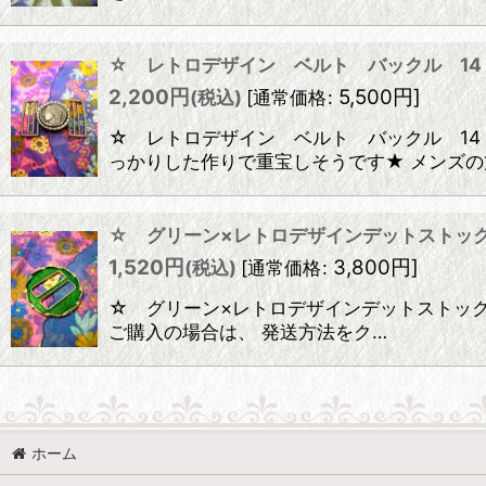
☆ レトロデザイン ベルト バックル 1
2,200
円
5,500
円
]
(税込)
[
通常価格
:
☆ レトロデザイン ベルト バックル 14
っかりした作りで重宝しそうです★ メンズの
☆ グリーン×レトロデザインデットストッ
1,520
円
3,800
円
]
(税込)
[
通常価格
:
☆ グリーン×レトロデザインデットストック
ご購入の場合は、 発送方法をク…
ホーム