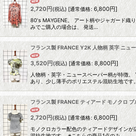
2,720
円
6,800
円
]
(税込)
[
通常価格
:
80's MAYGENE。 アート柄やジャガ
みでご購入の場合は、 発送…
フランス製 FRANCE Y2K 人物柄 英字 
3,520
円
8,800
円
]
(税込)
[
通常価格
:
人物柄・英字・ニュースペーパー柄が特徴。 
あり、少し薄手のポリエステル混紡生地です。
フランス製 FRANCE ティアード モノクロ 
2,720
円
6,800
円
]
(税込)
[
通常価格
:
モノクロカラー配色のティアードデザインが広
混紡生地です。 ※こちらの商品1点のみ…