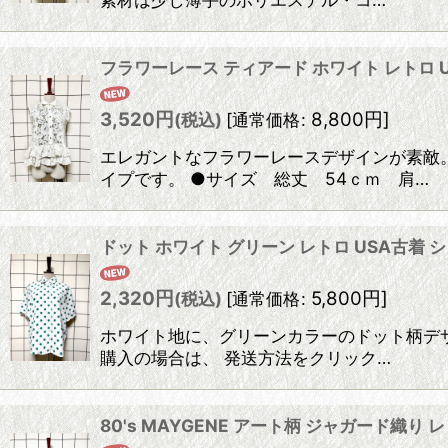
フラワーレース ティアード ホワイト レトロ 
3,520
円
8,800
円
]
(税込)
[
通常価格
:
エレガントなフラワーレースデザインが素敵。
イプです。 ●サイズ 総丈 54ｃｍ 肩…
ドット ホワイト グリーン レトロ USA古着
2,320
円
5,800
円
]
(税込)
[
通常価格
:
ホワイト地に、グリーンカラーのドット柄デザ
購入の場合は、 発送方法をクリック…
80's MAYGENE アート柄 ジャガード織り