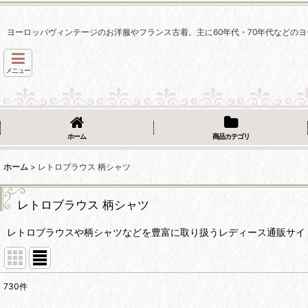
ヨーロッパヴィンテージのお洋服やフランス古着。主に60年代・70年代などのヨ
メニュー
ホーム
商品カテゴリ
ホーム
>
レトロブラウス 柄シャツ
レトロブラウス 柄シャツ
レトロブラウスや柄シャツなどを豊富に取り扱うレディース通販サイ
730
件
表示数
: