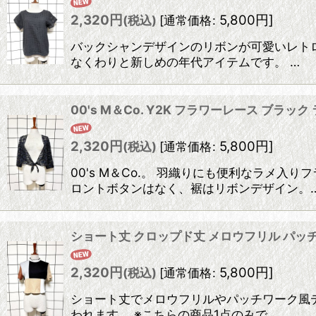
2,320
円
5,800
円
]
(税込)
[
通常価格
:
バックシャンデザインのリボンが可愛いレトロ
なくわりと新しめの年代アイテムです。 …
00's M＆Co. Y2K フラワーレース ブラッ
2,320
円
5,800
円
]
(税込)
[
通常価格
:
00's M＆Co.。 羽織りにも便利なラメ
ロントボタンはなく、裾はリボンデザイン。
ショート丈 クロップド丈 メロウフリル パッ
2,320
円
5,800
円
]
(税込)
[
通常価格
:
ショート丈でメロウフリルやパッチワーク風デ
われます。 ※こちらの商品1点のみで…