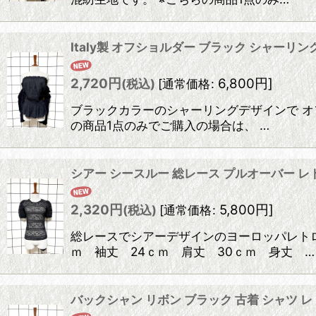
Italy製 オフショルダー ブラック シャーリ
2,720
円
6,800
円
]
(税込)
[
通常価格
:
ブラックカラーのシャーリングデザインで オフ
の商品1点のみでご購入の場合は、 …
シアー シースルー 総レース プルオーバー レ
2,320
円
5,800
円
]
(税込)
[
通常価格
:
総レースでシアーデザインのヨーロッパレトロ
ｍ 袖丈 24ｃｍ 肩丈 30ｃｍ 身丈 …
バックシャン リボン ブラック 古着 シャツ 