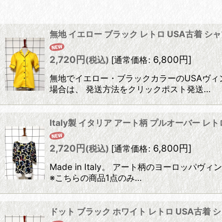
在庫あり
無地 イエロー ブラック レトロ USA古着 
並び順
:
2,720
円
6,800
円
]
(税込)
[
通常価格
:
無地でイエロー・ブラックカラーのUSAヴィ
場合は、 発送方法をクリックポスト発送…
Italy製 イタリア アート柄 プルオーバー 
2,720
円
6,800
円
]
(税込)
[
通常価格
:
Made in Italy。 アート柄のヨーロ
※こちらの商品1点のみ…
ドット ブラック ホワイト レトロ USA古着