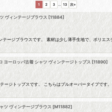
1
2
3
...
13
次
»
シャツ ヴィンテージブラウス
[
11884
]
絞り込む
ンテージブラウスです。 素材は少し薄手生地で、ポリエス
レトロ ヨーロッパ古着 シャツ ヴィンテージトップス
[
11890
]
ッパヴィンテージトップスです。 こちらはプルオーバータイプ
 シャツ ヴィンテージブラウス
[
M11882
]