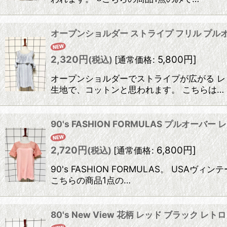
オープンショルダー ストライプ フリル プルオ
2,320
円
5,800
円
]
(税込)
[
通常価格
:
オープンショルダーでストライプが広がる レ
生地で、コットンと思われます。 こちらは…
90's FASHION FORMULAS プルオー
2,720
円
6,800
円
]
(税込)
[
通常価格
:
90's FASHION FORMULAS。 U
こちらの商品1点の…
80's New View 花柄 レッド ブラック 