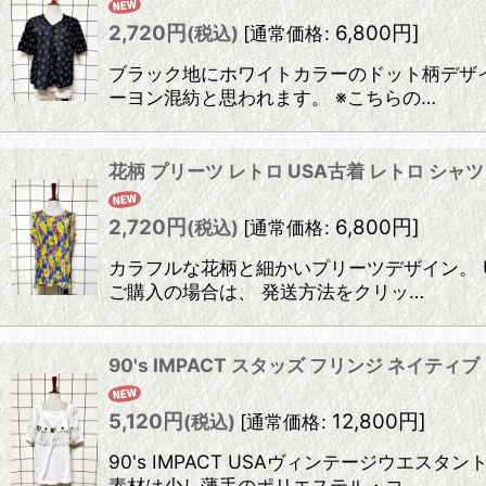
2,720
円
6,800
円
]
(税込)
[
通常価格
:
ブラック地にホワイトカラーのドット柄デザイ
ーヨン混紡と思われます。 ※こちらの…
花柄 プリーツ レトロ USA古着 レトロ シャ
2,720
円
6,800
円
]
(税込)
[
通常価格
:
カラフルな花柄と細かいプリーツデザイン。 
ご購入の場合は、 発送方法をクリッ…
90's IMPACT スタッズ フリンジ ネイテ
5,120
円
12,800
円
]
(税込)
[
通常価格
:
90's IMPACT USAヴィンテージウ
素材は少し薄手のポリエステル・コ…