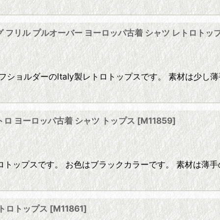
ング フリル プルオーバー ヨーロッパ古着 シャツ レトロトッ
ショルダーのItaly製レトロトップスです。 素材は少し
トロ ヨーロッパ古着 シャツ トップス
[
M11859
]
トップスです。 お色はブラックカラーです。 素材は薄手
レトロトップス
[
M11861
]