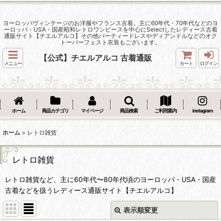
ヨーロッパヴィンテージのお洋服やフランス古着。主に60年代・70年代などのヨ
ーロッパ・USA・国産昭和レトロワンピースを中心にSelectしたレディース古着
通販サイト【チエルアルコ】その他パーティードレスやディアンドルなどのオク
トーバーフェスト衣装もございます。
【公式】チエルアルコ 古着通販
メニュー
カート
ログイン
ホーム
商品カテゴリ
マイページ
商品検索
ご利用案内
instagram
ホーム
>
レトロ雑貨
レトロ雑貨
レトロ雑貨など、主に60年代〜80年代頃のヨーロッパ・USA・国産
古着などを扱うレディース通販サイト【チエルアルコ】
表示順変更
閉じる