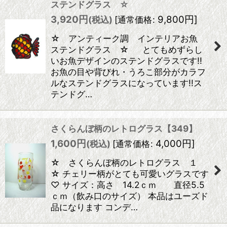
ステンドグラス ☆
3,920
円
9,800
円
]
(税込)
[
通常価格
:
☆ アンティーク調 インテリアお魚
ステンドグラス ☆ とてもめずらし
いお魚デザインのステンドグラスです!!
お魚の目や背びれ・うろこ部分がカラフ
ルなステンドグラスになっています!!ス
テンドグ…
さくらんぼ柄のレトログラス【349】
1,600
円
4,000
円
]
(税込)
[
通常価格
:
☆ さくらんぼ柄のレトログラス １
☆ チェリー柄がとても可愛いグラスです
♡ サイズ：高さ 14.2ｃｍ 直径5.5
ｃｍ（飲み口のサイズ） 本品はユーズド
品になります コンデ…