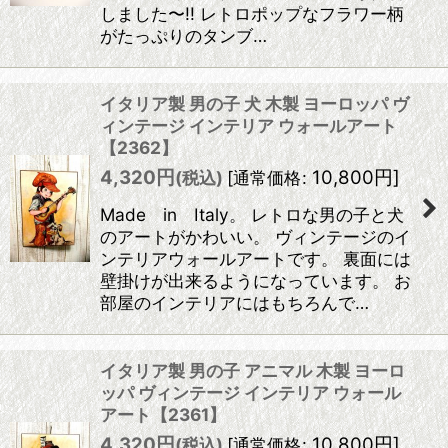
しました〜!! レトロポップなフラワー柄
がたっぷりのタンブ…
イタリア製 男の子 犬 木製 ヨーロッパ ヴ
ィンテージ インテリア ウォールアート
【2362】
4,320
円
10,800
円
]
(税込)
[
通常価格
:
Made in Italy。 レトロな男の子と犬
のアートがかわいい。 ヴィンテージのイ
ンテリアウォールアートです。 裏面には
壁掛けが出来るようになっています。 お
部屋のインテリアにはもちろんで…
イタリア製 男の子 アニマル 木製 ヨーロ
ッパ ヴィンテージ インテリア ウォール
アート【2361】
4,320
円
10,800
円
]
(税込)
[
通常価格
: