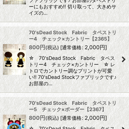
ファブリックです♪ お部屋のタペストリ
ーにもおすすめ!! 切り取って、大きめサ
イズの…
70'sDead Stock Fabric タペストリ
ー4 チェック×カントリー【2365】
800
円
2,000
円
]
(税込)
[
通常価格
:
☆ 70'sDead Stock Fabric タペス
トリー4 チェック×カントリー ☆ レ
トロでカントリー調なプリントが可愛
い!! 70'sDead Stockファブリックです♪
お部屋の…
70'sDead Stock Fabric タペストリ
ー5 チェック×ボーダー【2367】
800
円
2,000
円
]
(税込)
[
通常価格
:
☆ 70'sDead Stock Fabric タペス