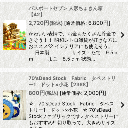
パスポートセブン 人形ちょきん箱
【42】
2,720
円
6,800
円
]
(税込)
[
通常価格
:
かわいい表情で、お金もたくさん貯金で
きそう！！ 昭和レトロ雑貨が好きな方に
おススメ♡ インテリアにも使えそう。
日本製 サイズ：たて 9.5ｃ
ｍ よこ 8.5ｃｍ 状態…
70'sDead Stock Fabric タペストリ
ー1 ドット×小花【2368】
800
円
2,000
円
]
(税込)
[
通常価格
:
☆ 70'sDead Stock Fabric タペス
トリー1 ドット×小花 ☆ 70'sDead
Stockファブリックです♪ タペストリーに
もおすすめ!! 切り取って、大きめサイズ