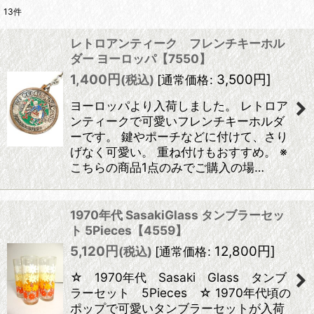
13
件
表示数
:
レトロアンティーク フレンチキーホル
在庫あり
ダー ヨーロッパ【7550】
1,400
円
3,500
円
]
(税込)
[
通常価格
:
並び順
:
ヨーロッパより入荷しました。 レトロア
ンティークで可愛いフレンチキーホルダ
絞り込む
ーです。 鍵やポーチなどに付けて、さり
げなく可愛い。 重ね付けもおすすめ。 ※
こちらの商品1点のみでご購入の場…
1970年代 SasakiGlass タンブラーセッ
ト 5Pieces【4559】
5,120
円
12,800
円
]
(税込)
[
通常価格
:
☆ 1970年代 Sasaki Glass タンブ
ラーセット 5Pieces ☆ 1970年代頃の
ポップで可愛いタンブラーセットが入荷