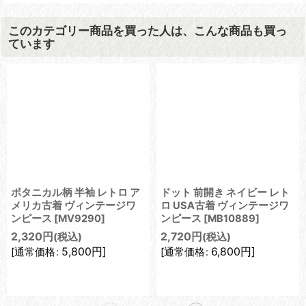
このカテゴリー商品を買った人は、こんな商品も買っ
ています
ボタニカル柄 半袖 レトロ ア
ドット 前開き ネイビー レト
メリカ古着 ヴィンテージワ
ロ USA古着 ヴィンテージワ
ンピース
[
MV9290
]
ンピース
[
MB10889
]
2,320
円
2,720
円
(税込)
(税込)
5,800
円
]
6,800
円
]
[
通常価格
:
[
通常価格
: