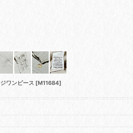
テージワンピース
[
M11684
]