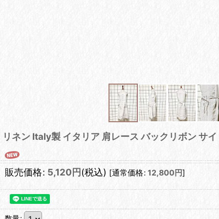
リネン Italy製 イタリア 肩レース バックリボン
販売価格
:
5,120
円
(税込)
[
通常価格
:
12,800
円
]
数量
: