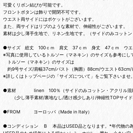
可愛くリボン結びが可能です。
フロントボタンは飾りで開閉不可です。
ウエスト両サイドにはポケットがございます。
また、両サイドはリブのような素材で、伸縮性がございます。
素材は少し薄手生地で、リネン生地です。（サイドのみコットン
●サイズ 総丈 100ｃｍ 肩丈 37ｃｍ 身丈 47ｃｍ ウエ
※写真に使用しているトルソー（マネキン）のサイズも参考にして
トルソー（マネキン）のサイズは
約9号サイズ/肩幅37cm/バスト（胸囲）88cm/ウエスト63cm/
※詳しくはトップページの「サイズについて」をご覧下さいませ
●素材 linen 100％（サイドのみコットン・アクリル混
（少し薄手素材/裏地なし/透け感少しあり/伸縮性TOPサイド
●FROM ヨーロッパ（Made in Italy）
●コンディション B 本品はUSED品となります。*年代物