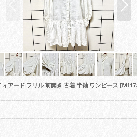
 ティアード フリル 前開き 古着 半袖 ワンピース
[
M117