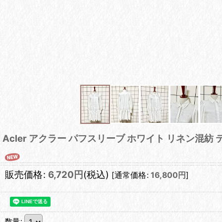
Acler アクラー パフスリーブ ホワイト リネン混紡
販売価格
:
6,720
円
(税込)
[
通常価格
:
16,800
円
]
数量
: