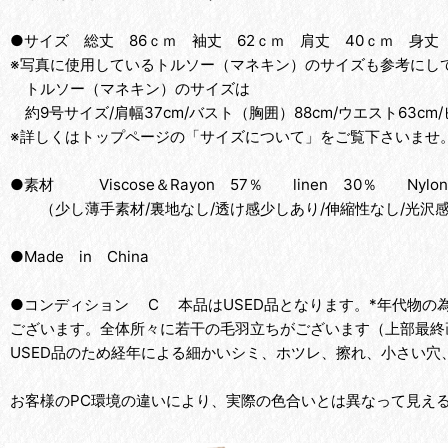
●サイズ 総丈 86ｃｍ 袖丈 62ｃｍ 肩丈 40ｃｍ 身丈
※写真に使用しているトルソー（マネキン）のサイズも参考にして
トルソー（マネキン）のサイズは
約9号サイズ/肩幅37cm/バスト（胸囲）88cm/ウエスト63cm/
※詳しくはトップページの「サイズについて」をご覧下さいませ
●素材 Viscose＆Rayon 57％ linen 30％ Nylon
（少し薄手素材/裏地なし/透け感少しあり/伸縮性なし/光沢
●Made in China
●コンディション C 本品はUSED品となります。*年代物の
ございます。全体所々に若干の毛羽立ちがございます（上部最終
USED品のため経年による細かいシミ、ホツレ、擦れ、小さい穴
お客様のPC環境の違いにより、実際の色合いとは異なって見え