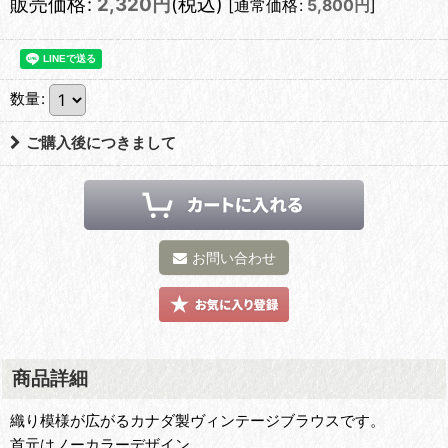
販売価格
:
2,320
円
(税込)
[
通常価格
:
5,800
円
]
数量
:
ご購入後につきまして
お問い合わせ
商品詳細
織り模様が広がるカナダ製ヴィンテージブラウスです。
首元はノーカラーデザイン。