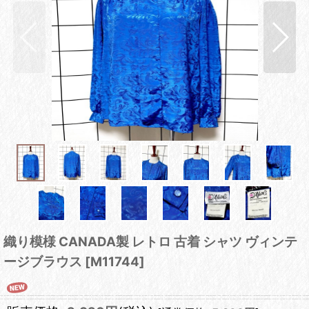
織り模様 CANADA製 レトロ 古着 シャツ ヴィンテ
ージブラウス
[
M11744
]