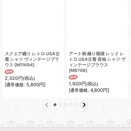
スクエア織り レトロ USA古
アート柄 織り模様 レッド レ
着 シャツ ヴィンテージブラ
トロ USA古着 長袖 シャツ ヴ
ウス
[
M11694
]
ィンテージブラウス
[
M8708
]
2,320
円
(税込)
1,920
円
(税込)
5,800
円
]
[
通常価格
:
4,800
円
]
[
通常価格
: