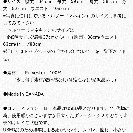
●サイズ 総丈 64ｃｍ 袖丈 59ｃｍ 肩丈 38ｃｍ 身
丈 52ｃｍ ウエスト 106ｃｍ
※写真に使用しているトルソー（マネキン）のサイズも参考に
してみて下さい 。
トルソー（マネキン）のサイズは
約9号サイズ/肩幅37cm/バスト（胸囲）88cm/ウエスト
63cm/ヒップ83cm
※詳しくはトップページの「サイズについて」をご覧下さいま
せ。
●素材 Polyester 100％
（少し薄手素材/透け感なし/伸縮性なし/光沢感あり）
●Made in CANADA
●コンディション B 本品はUSED品となります。*年代物の
為、使用感がございますが目立ったダメージ・シミなどなく比
較的キレイな状態です。
USED品のため経年による細かいシミ、ホツレ、擦れ、小さい