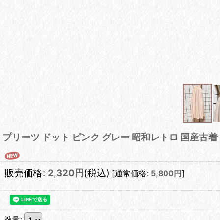
プリーツ ドット ピンク グレー 昭和レトロ 国産古
販売価格
:
2,320
円
(税込)
[
通常価格
:
5,800
円
]
数量
: