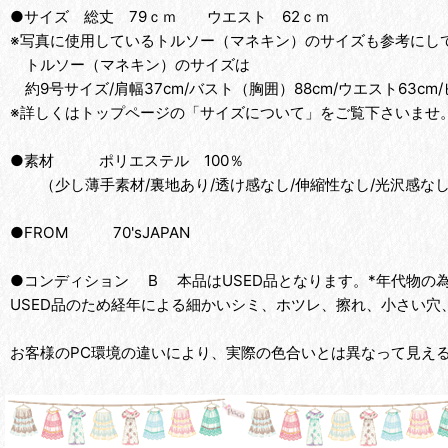
●サイズ 総丈 79ｃｍ ウエスト 62ｃｍ
※写真に使用しているトルソー（マネキン）のサイズも参考にして
トルソー（マネキン）のサイズは
約9号サイズ/肩幅37cm/バスト（胸囲）88cm/ウエスト63cm/
※詳しくはトップページの「サイズについて」をご覧下さいませ
●素材 ポリエステル 100％
（少し薄手素材/裏地あり/透け感なし/伸縮性なし/光沢感な
●FROM 70'sJAPAN
●コンディション B 本品はUSED品となります。*年代物
USED品のため経年による細かいシミ、ホツレ、擦れ、小さい穴
お客様のPC環境の違いにより、実際の色合いとは異なって見え