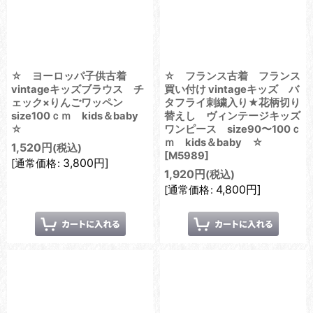
☆ ヨーロッパ子供古着
☆ フランス古着 フランス
vintageキッズブラウス チ
買い付け vintageキッズ バ
ェック×りんごワッペン
タフライ刺繍入り★花柄切り
size100ｃｍ kids＆baby
替えし ヴィンテージキッズ
☆
ワンピース size90〜100ｃ
ｍ kids＆baby ☆
1,520
円
(税込)
[
M5989
]
3,800
円
]
[
通常価格
:
1,920
円
(税込)
4,800
円
]
[
通常価格
: