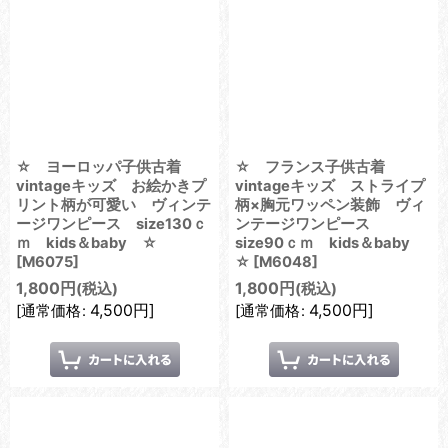
☆ ヨーロッパ子供古着
☆ フランス子供古着
vintageキッズ お絵かきプ
vintageキッズ ストライプ
リント柄が可愛い ヴィンテ
柄×胸元ワッペン装飾 ヴィ
ージワンピース size130ｃ
ンテージワンピース
ｍ kids＆baby ☆
size90ｃｍ kids＆baby
[
M6075
]
☆
[
M6048
]
1,800
円
1,800
円
(税込)
(税込)
4,500
円
]
4,500
円
]
[
通常価格
:
[
通常価格
: