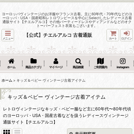
ヨーロッパヴィンテージのお洋服やフランス古着。主に60年代・70年代などのヨ
ーロッパ・USA・国産昭和レトロワンピースを中心にSelectしたレディース古着
通販サイト【チエルアルコ】その他パーティードレスやディアンドルなどのオク
トーバーフェスト衣装もございます。
【公式】チエルアルコ 古着通販
メニュー
カート
ログイン
ホーム
商品カテゴリ
マイページ
商品検索
ご利用案内
instagram
ホーム
>
キッズ＆ベビー ヴィンテージ古着アイテム
キッズ＆ベビー ヴィンテージ古着アイテム
レトロヴィンテージなキッズ・ベビー服など主に60年代〜80年代頃
のヨーロッパ・USA・国産古着などを扱うレディースヴィンテージ
通販サイト【チエルアルコ】
表示順変更