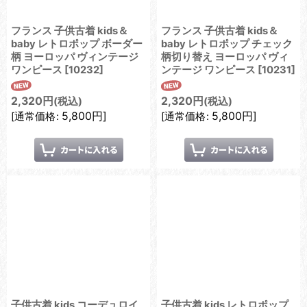
フランス 子供古着 kids＆
フランス 子供古着 kids＆
baby レトロポップ ボーダー
baby レトロポップ チェック
柄 ヨーロッパ ヴィンテージ
柄切り替え ヨーロッパ ヴィ
ワンピース
[
10232
]
ンテージ ワンピース
[
10231
]
2,320
円
2,320
円
(税込)
(税込)
5,800
円
]
5,800
円
]
[
通常価格
:
[
通常価格
:
子供古着 kids コーデュロイ
子供古着 kids レトロポップ