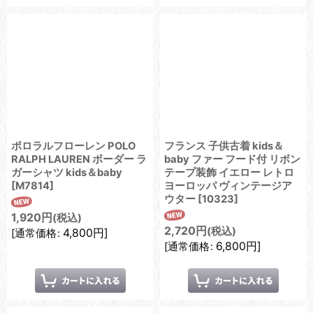
ポロラルフローレン POLO
フランス 子供古着 kids＆
RALPH LAUREN ボーダー ラ
baby ファー フード付 リボン
ガーシャツ kids＆baby
テープ装飾 イエロー レトロ
[
M7814
]
ヨーロッパ ヴィンテージア
ウター
[
10323
]
1,920
円
(税込)
2,720
円
(税込)
4,800
円
]
[
通常価格
:
6,800
円
]
[
通常価格
: