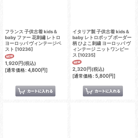
フランス 子供古着 kids＆
イタリア製 子供古着 kids＆
baby ファー 花刺繡 レトロ
baby レトロポップ ボーダー
ヨーロッパ ヴィンテージベ
柄 ひよこ刺繍 ヨーロッパ ヴ
スト
[
10236
]
ィンテージ ニットワンピー
ス
[
10235
]
1,920
円
(税込)
2,320
円
(税込)
4,800
円
]
[
通常価格
:
5,800
円
]
[
通常価格
: