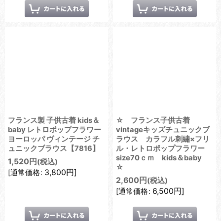
フランス製 子供古着 kids＆
☆ フランス子供古着
baby レトロポップフラワー
vintageキッズチュニックブ
ヨーロッパ ヴィンテージ チ
ラウス カラフル刺繡×フリ
ュニックブラウス【7816】
ル・レトロポップフラワー
size70ｃｍ kids＆baby
1,520
円
(税込)
☆
3,800
円
]
[
通常価格
:
2,600
円
(税込)
6,500
円
]
[
通常価格
: