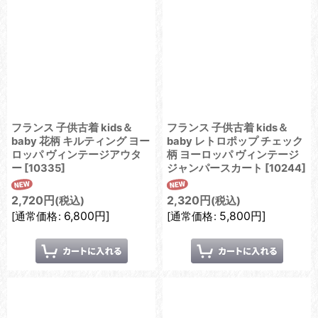
フランス 子供古着 kids＆
フランス 子供古着 kids＆
baby 花柄 キルティング ヨー
baby レトロポップ チェック
ロッパ ヴィンテージアウタ
柄 ヨーロッパ ヴィンテージ
ー
[
10335
]
ジャンパースカート
[
10244
]
2,720
円
2,320
円
(税込)
(税込)
6,800
円
]
5,800
円
]
[
通常価格
:
[
通常価格
: