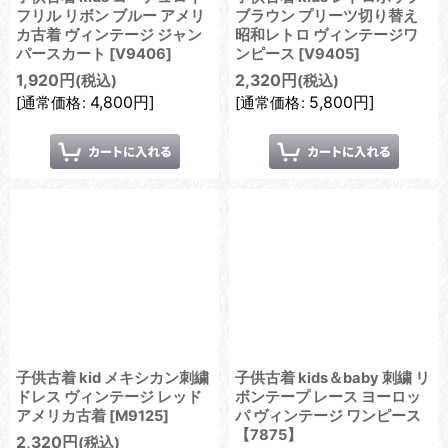
フリル リボン ブルー アメリ
ブラウン プリーツ切り替え
カ古着 ヴィンテージ ジャン
昭和レトロ ヴィンテージワ
パースカート
[
V9406
]
ンピース
[
V9405
]
1,920
円
2,320
円
(税込)
(税込)
4,800
円
]
5,800
円
]
[
通常価格
:
[
通常価格
:
子供古着 kid メキシカン刺繍
子供古着 kids＆baby 刺繍 リ
ドレス ヴィンテージ レッド
ボンテープ レース ヨーロッ
アメリカ古着
[
M9125
]
パ ヴィンテージ ワンピース
【7875】
2,320
円
(税込)