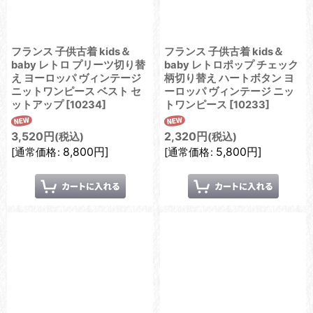
フランス 子供古着 kids＆
フランス 子供古着 kids＆
baby レトロ プリーツ切り替
baby レトロポップ チェック
え ヨーロッパ ヴィンテージ
柄切り替え ハートボタン ヨ
ニットワンピース ベスト セ
ーロッパ ヴィンテージ ニッ
ットアップ
[
10234
]
トワンピース
[
10233
]
3,520
円
2,320
円
(税込)
(税込)
8,800
円
]
5,800
円
]
[
通常価格
:
[
通常価格
: