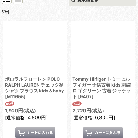
閉じる
53
件
表示数
:
在庫あり
並び順
:
絞り込む
ポロラルフローレン POLO
Tommy Hilfiger トミーヒル
RALPH LAUREN チェック柄
フィガー 子供古着 kids 刺繍
シャツ ブラウス kids＆baby
ロゴ グリーン 古着 ジャケッ
[
M11655
]
ト
[
9407
]
1,920
円
2,720
円
(税込)
(税込)
4,800
円
]
6,800
円
]
[
通常価格
:
[
通常価格
: