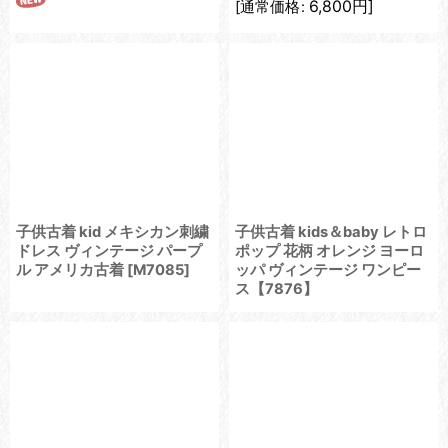
6,800
円
]
[
通常価格
:
子供古着 kid メキシカン刺繍
子供古着 kids＆baby レトロ
ドレス ヴィンテージ パープ
ポップ 花柄 オレンジ ヨーロ
ル アメリカ古着
[
M7085
]
ッパ ヴィンテージ ワンピー
ス【7876】