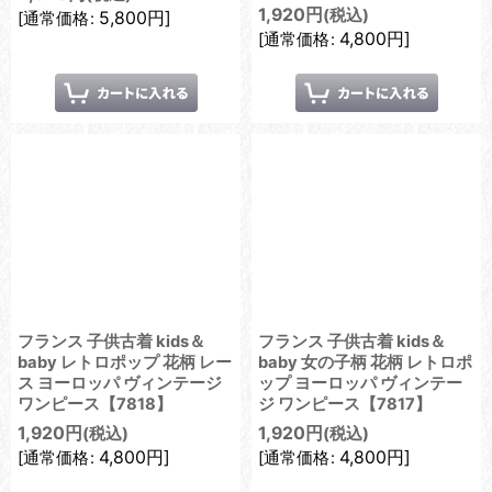
1,920
円
(税込)
5,800
円
]
[
通常価格
:
4,800
円
]
[
通常価格
:
フランス 子供古着 kids＆
フランス 子供古着 kids＆
baby レトロポップ 花柄 レー
baby 女の子柄 花柄 レトロポ
ス ヨーロッパ ヴィンテージ
ップ ヨーロッパ ヴィンテー
ワンピース【7818】
ジ ワンピース【7817】
1,920
円
1,920
円
(税込)
(税込)
4,800
円
]
4,800
円
]
[
通常価格
:
[
通常価格
: