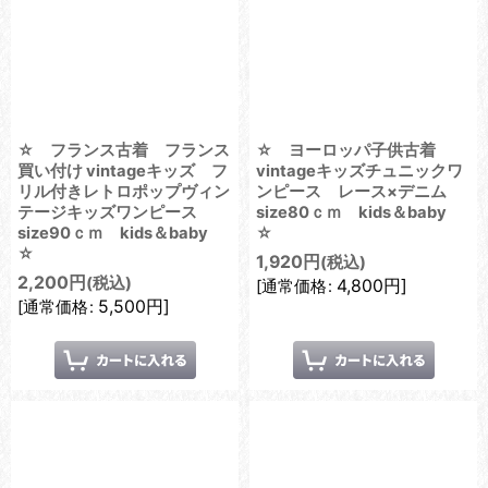
☆ フランス古着 フランス
☆ ヨーロッパ子供古着
買い付け vintageキッズ フ
vintageキッズチュニックワ
リル付きレトロポップヴィン
ンピース レース×デニム
テージキッズワンピース
size80ｃｍ kids＆baby
size90ｃｍ kids＆baby
☆
☆
1,920
円
(税込)
2,200
円
(税込)
4,800
円
]
[
通常価格
:
5,500
円
]
[
通常価格
: