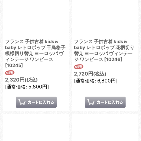
フランス 子供古着 kids＆
フランス 子供古着 kids＆
baby レトロポップ 千鳥格子
baby レトロポップ 花柄切り
模様切り替え ヨーロッパ ヴ
替え ヨーロッパ ヴィンテー
ィンテージ ワンピース
ジ ワンピース
[
10246
]
[
10245
]
2,720
円
(税込)
2,320
円
(税込)
6,800
円
]
[
通常価格
:
5,800
円
]
[
通常価格
: