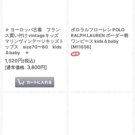
☆ ヨーロッパ古着 フラン
ポロラルフローレン POLO
ス買い付け vintageキッズ
RALPH LAUREN ボーダー柄
マリンヴィンテージキッズト
ワンピース kids＆baby
ップス size70〜80 kids
[
M11656
]
＆baby ☆
1,520
円
(税込)
3,800
円
]
[
通常価格
: