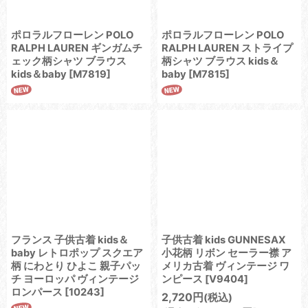
ポロラルフローレン POLO
ポロラルフローレン POLO
RALPH LAUREN ギンガムチ
RALPH LAUREN ストライプ
ェック柄シャツ ブラウス
柄シャツ ブラウス kids＆
kids＆baby
[
M7819
]
baby
[
M7815
]
フランス 子供古着 kids＆
子供古着 kids GUNNESAX
baby レトロポップ スクエア
小花柄 リボン セーラー襟 ア
柄 にわとり ひよこ 親子パッ
メリカ古着 ヴィンテージ ワ
チ ヨーロッパ ヴィンテージ
ンピース
[
V9404
]
ロンパース
[
10243
]
2,720
円
(税込)