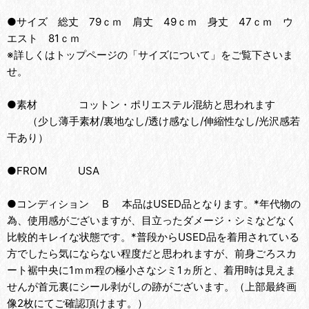
●サイズ 総丈 79ｃｍ 肩丈 49ｃｍ 身丈 47ｃｍ ウ
エスト 81ｃｍ
※詳しくはトップページの「サイズについて」をご覧下さいま
せ。
●素材 コットン・ポリエステル混紡と思われます
（少し薄手素材/裏地なし/透け感なし/伸縮性なし/光沢感若
干あり）
●FROM USA
●コンディション B 本品はUSED品となります。*年代物の
為、使用感がございますが、目立ったダメージ・シミなどなく
比較的キレイな状態です。*普段からUSED品を着用されている
方でしたら気にならない程度だと思われますが、前身ごろスカ
ート裾中央に1ｍｍ程の極小さなシミ1ヵ所と、着用時は見えま
せんが首元裏にシール剥がしの跡がございます。（上部最終画
像2枚にてご確認頂けます。）