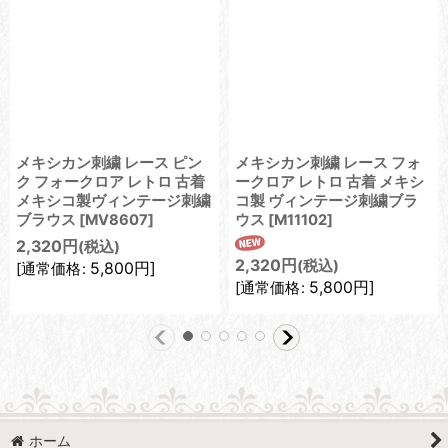
メキシカン刺繍 レース ピン
メキシカン刺繍 レース フォ
ク フォークロア レトロ 古着
ークロア レトロ 古着 メキシ
メキシコ製ヴィンテージ刺繍
コ製 ヴィンテージ刺繍ブラ
ブラウス
[
MV8607
]
ウス
[
M11102
]
2,320
円
(税込)
2,320
円
(税込)
5,800
円
]
[
通常価格
:
5,800
円
]
[
通常価格
:
ホーム