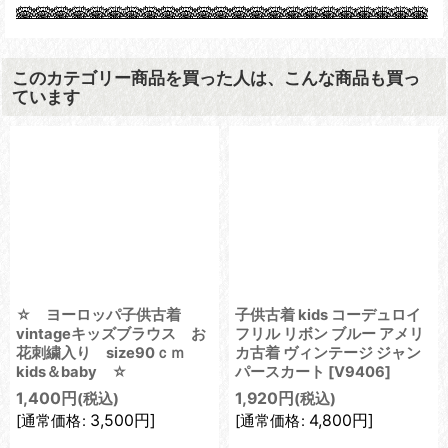
このカテゴリー商品を買った人は、こんな商品も買っ
ています
☆ ヨーロッパ子供古着
子供古着 kids コーデュロイ
vintageキッズブラウス お
フリル リボン ブルー アメリ
花刺繍入り size90ｃｍ
カ古着 ヴィンテージ ジャン
kids＆baby ☆
パースカート
[
V9406
]
1,400
円
1,920
円
(税込)
(税込)
3,500
円
]
4,800
円
]
[
通常価格
:
[
通常価格
: