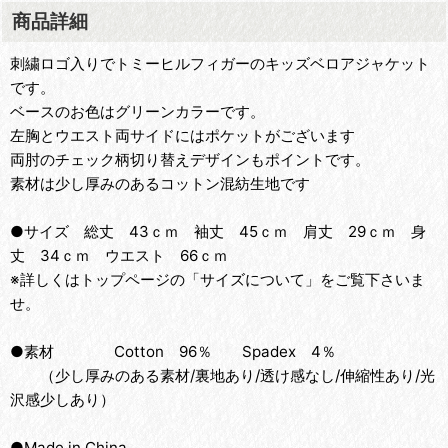
商品詳細
刺繍ロゴ入りでトミーヒルフィガーのキッズベロアジャケット
です。
ベースのお色はグリーンカラーです。
左胸とウエスト両サイドにはポケットがございます
両肘のチェック柄切り替えデザインもポイントです。
素材は少し厚みのあるコットン混紡生地です
●サイズ 総丈 43ｃｍ 袖丈 45ｃｍ 肩丈 29ｃｍ 身
丈 34ｃｍ ウエスト 66ｃｍ
※詳しくはトップページの「サイズについて」をご覧下さいま
せ。
●素材 Cotton 96％ Spadex 4％
（少し厚みのある素材/裏地あり/透け感なし/伸縮性あり/光
沢感少しあり）
●Made in China