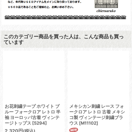
このカテゴリー商品を買った人は、こんな商品も買っ
ています
お花刺繍テープ ホワイト ブ
メキシカン刺繍 レース フォ
ルー フォークロア レトロ 半
ークロア レトロ 古着 メキシ
袖 ヨーロッパ古着 ヴィンテ
コ製 ヴィンテージ刺繍ブラ
ージトップス
[
5294
]
ウス
[
M11102
]
2,320
円
(税込)