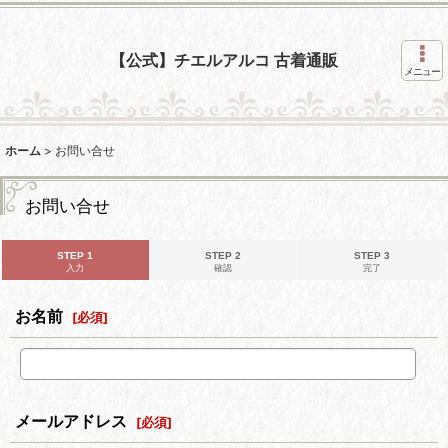
【公式】チエルアルコ 古着通販
メニュー
ホーム
>
お問い合せ
お問い合せ
STEP 1
STEP 2
STEP 3
入力
確認
完了
お名前
[
必須
]
メールアドレス
[
必須
]