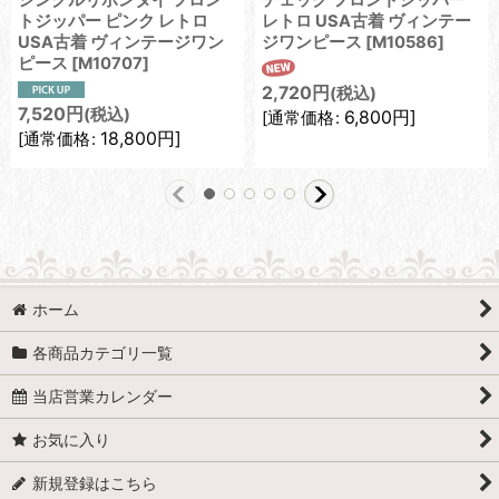
シングルリボンタイ フロン
チェック フロントジッパー
トジッパー ピンク レトロ
レトロ USA古着 ヴィンテー
USA古着 ヴィンテージワン
ジワンピース
[
M10586
]
ピース
[
M10707
]
2,720
円
(税込)
7,520
円
(税込)
6,800
円
]
[
通常価格
:
18,800
円
]
[
通常価格
:
ホーム
各商品カテゴリ一覧
当店営業カレンダー
お気に入り
新規登録はこちら