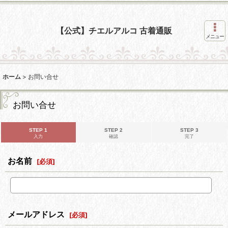
【公式】チエルアルコ 古着通販
メニュー
ホーム
>
お問い合せ
お問い合せ
STEP 1
STEP 2
STEP 3
入力
確認
完了
お名前
[
必須
]
メールアドレス
[
必須
]