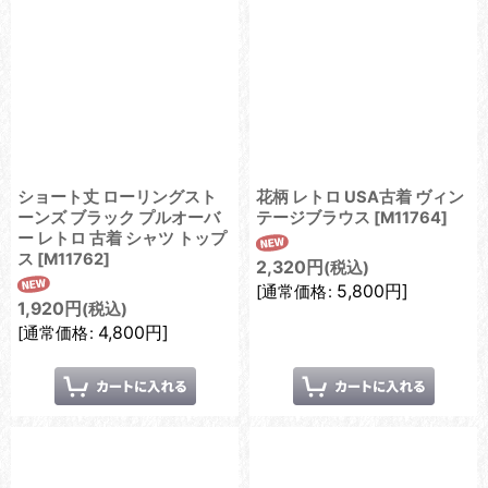
ショート丈 ローリングスト
花柄 レトロ USA古着 ヴィン
ーンズ ブラック プルオーバ
テージブラウス
[
M11764
]
ー レトロ 古着 シャツ トップ
ス
[
M11762
]
2,320
円
(税込)
5,800
円
]
[
通常価格
:
1,920
円
(税込)
4,800
円
]
[
通常価格
: