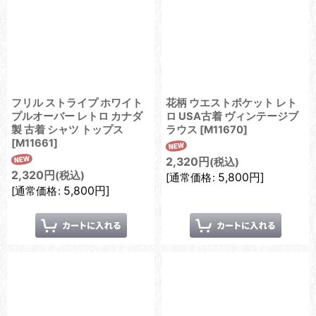
フリル ストライプ ホワイト
花柄 ウエストポケット レト
プルオーバー レトロ カナダ
ロ USA古着 ヴィンテージブ
製 古着 シャツ トップス
ラウス
[
M11670
]
[
M11661
]
2,320
円
(税込)
2,320
円
(税込)
5,800
円
]
[
通常価格
:
5,800
円
]
[
通常価格
: