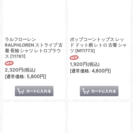
ラルフローレン
ポップコーントップス レッ
RALPHLOREN ストライプ 古
ド ドット柄 レトロ 古着 シャ
着 長袖 シャツ レトロブラウ
ツ
[
M11773
]
ス
[
11761
]
1,920
円
(税込)
2,320
円
(税込)
4,800
円
]
[
通常価格
:
5,800
円
]
[
通常価格
: