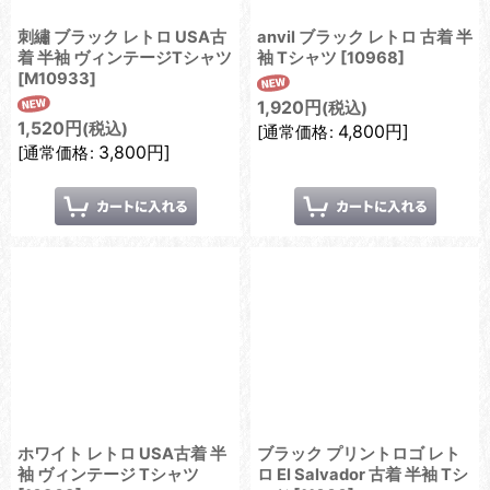
刺繡 ブラック レトロ USA古
anvil ブラック レトロ 古着 半
着 半袖 ヴィンテージTシャツ
袖 Tシャツ
[
10968
]
[
M10933
]
1,920
円
(税込)
1,520
円
(税込)
4,800
円
]
[
通常価格
:
3,800
円
]
[
通常価格
:
ホワイト レトロ USA古着 半
ブラック プリントロゴ レト
袖 ヴィンテージ Tシャツ
ロ El Salvador 古着 半袖 Tシ