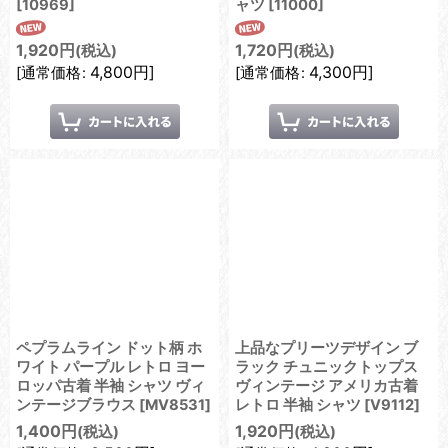
[
10969
]
ャツ
[
11000
]
1,920
円
1,720
円
(税込)
(税込)
4,800
円
]
4,300
円
]
[
通常価格
:
[
通常価格
:
ペプラムライン ドット柄 ホ
上品なプリーツデザイン ブ
ワイト パープル レトロ ヨー
ラック チュニックトップス
ロッパ古着 半袖 シャツ ヴィ
ヴィンテージ アメリカ古着
ンテージブラウス
[
MV8531
]
レトロ 半袖 シャツ
[
V9112
]
1,400
円
1,920
円
(税込)
(税込)