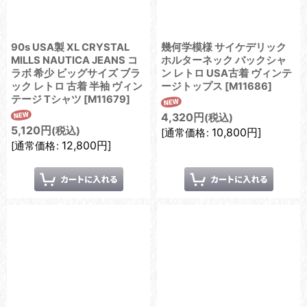
90s USA製 XL CRYSTAL
幾何学模様 サイケデリック
MILLS NAUTICA JEANS コ
ホルターネック バックシャ
ラボ 希少 ビッグサイズ ブラ
ン レトロ USA古着 ヴィンテ
ック レトロ 古着 半袖 ヴィン
ージトップス
[
M11686
]
テージ Tシャツ
[
M11679
]
4,320
円
(税込)
5,120
円
(税込)
10,800
円
]
[
通常価格
:
12,800
円
]
[
通常価格
: