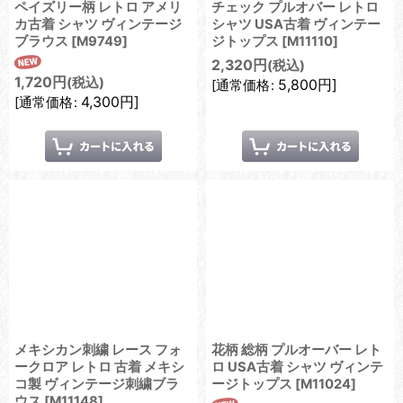
ペイズリー柄 レトロ アメリ
チェック プルオバー レトロ
カ古着 シャツ ヴィンテージ
シャツ USA古着 ヴィンテー
ブラウス
[
M9749
]
ジトップス
[
M11110
]
2,320
円
(税込)
1,720
円
(税込)
5,800
円
]
[
通常価格
:
4,300
円
]
[
通常価格
:
メキシカン刺繍 レース フォ
花柄 総柄 プルオーバー レト
ークロア レトロ 古着 メキシ
ロ USA古着 シャツ ヴィンテ
コ製 ヴィンテージ刺繍ブラ
ージトップス
[
M11024
]
ウス
[
M11148
]