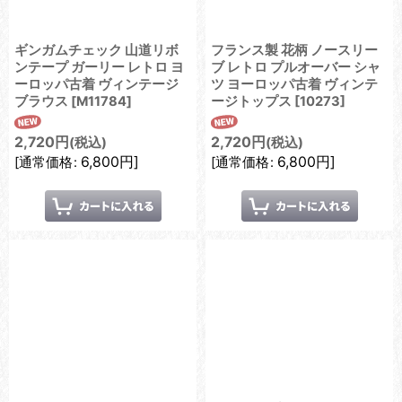
ギンガムチェック 山道リボ
フランス製 花柄 ノースリー
ンテープ ガーリー レトロ ヨ
ブ レトロ プルオーバー シャ
ーロッパ古着 ヴィンテージ
ツ ヨーロッパ古着 ヴィンテ
ブラウス
[
M11784
]
ージトップス
[
10273
]
2,720
円
2,720
円
(税込)
(税込)
6,800
円
]
6,800
円
]
[
通常価格
:
[
通常価格
: