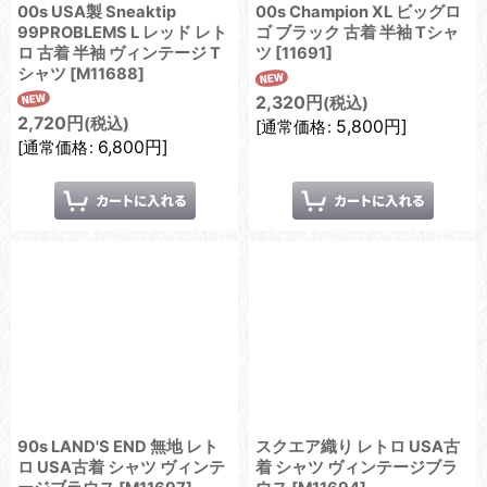
00s USA製 Sneaktip
00s Champion XL ビッグロ
99PROBLEMS L レッド レト
ゴ ブラック 古着 半袖 Tシャ
ロ 古着 半袖 ヴィンテージ T
ツ
[
11691
]
シャツ
[
M11688
]
2,320
円
(税込)
2,720
円
(税込)
5,800
円
]
[
通常価格
:
6,800
円
]
[
通常価格
:
90s LAND'S END 無地 レト
スクエア織り レトロ USA古
ロ USA古着 シャツ ヴィンテ
着 シャツ ヴィンテージブラ