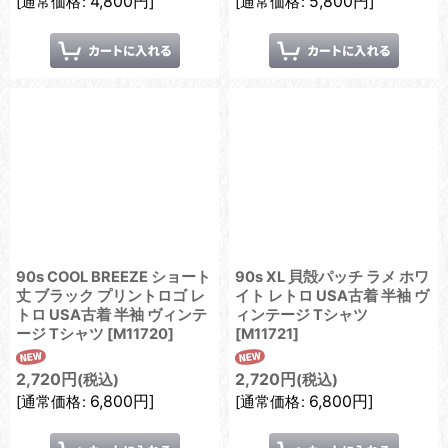
4,800
円
]
5,800
円
]
[
通常価格
:
[
通常価格
:
90s COOL BREEZE ショート
90s XL 貝殻パッチ ラメ ホワ
丈 ブラック プリントロゴ レ
イト レトロ USA古着 半袖 ヴ
トロ USA古着 半袖 ヴィンテ
ィンテージ Tシャツ
ージ Tシャツ
[
M11720
]
[
M11721
]
2,720
円
2,720
円
(税込)
(税込)
6,800
円
]
6,800
円
]
[
通常価格
:
[
通常価格
: