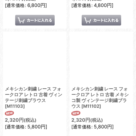
6,800
円
]
4,800
円
]
[
通常価格
:
[
通常価格
:
メキシカン刺繍 レース フォ
メキシカン刺繍 レース フォ
ークロア レトロ 古着 ヴィン
ークロア レトロ 古着 メキシ
テージ刺繍ブラウス
コ製 ヴィンテージ刺繍ブラ
[
M11103
]
ウス
[
M11102
]
2,320
円
2,320
円
(税込)
(税込)
5,800
円
]
5,800
円
]
[
通常価格
:
[
通常価格
: