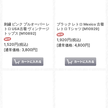
刺繍 ピンク プルオーバー レ
ブラック レトロ Mexico 古着
トロ USA古着 ヴィンテージ
レトロ Tシャツ
[
M10929
]
トップス
[
M10892
]
1,920
円
(税込)
1,520
円
(税込)
4,800
円
]
[
通常価格
:
3,800
円
]
[
通常価格
: