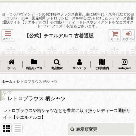
ヨーロッパヴィンテージのお洋服やフランス古着。主に60年代・70年代などのヨ
ーロッパ・USA・国産昭和レトロワンピースを中心にSelectしたレディース古着
通販サイト【チエルアルコ】その他パーティードレスやディアンドルなどのオク
トーバーフェスト衣装もございます。
【公式】チエルアルコ 古着通販
メニュー
カート
ログイン
ホーム
商品カテゴリ
商品検索
マイページ
ご利用案内
instagram
ホーム
>
レトロブラウス 柄シャツ
レトロブラウス 柄シャツ
レトロブラウスや柄シャツなどを豊富に取り扱うレディース通販サ
イト【チエルアルコ】
表示順変更
閉じる