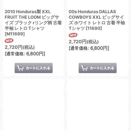
2010 Honduras製 XXL
00s Honduras DALLAS
FRUIT THE LOOM ビッグサ
COWBOYS XXL ビッグサイ
イズ ブラック rリング柄 古着
ズ ホワイト レトロ 古着 半袖
半袖 レトロ Tシャツ
Tシャツ
[
11690
]
[
M11689
]
2,720
円
(税込)
2,720
円
(税込)
6,800
円
]
[
通常価格
:
6,800
円
]
[
通常価格
: