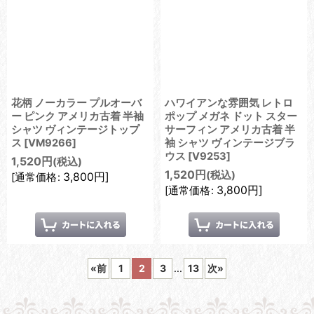
花柄 ノーカラー プルオーバ
ハワイアンな雰囲気 レトロ
ー ピンク アメリカ古着 半袖
ポップ メガネ ドット スター
シャツ ヴィンテージトップ
サーフィン アメリカ古着 半
ス
[
VM9266
]
袖 シャツ ヴィンテージブラ
ウス
[
V9253
]
1,520
円
(税込)
1,520
円
(税込)
3,800
円
]
[
通常価格
:
3,800
円
]
[
通常価格
:
«
前
1
2
3
...
13
次
»