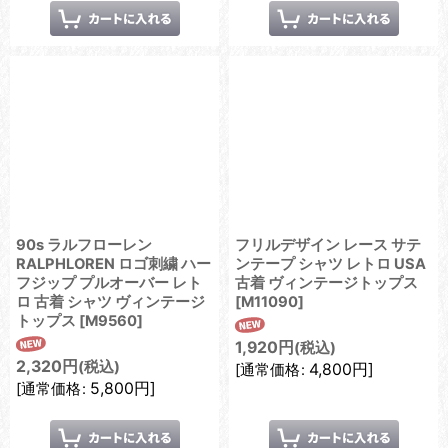
90s ラルフローレン
フリルデザイン レース サテ
RALPHLOREN ロゴ刺繍 ハー
ンテープ シャツ レトロ USA
フジップ プルオーバー レト
古着 ヴィンテージトップス
ロ 古着 シャツ ヴィンテージ
[
M11090
]
トップス
[
M9560
]
1,920
円
(税込)
2,320
円
(税込)
4,800
円
]
[
通常価格
:
5,800
円
]
[
通常価格
: