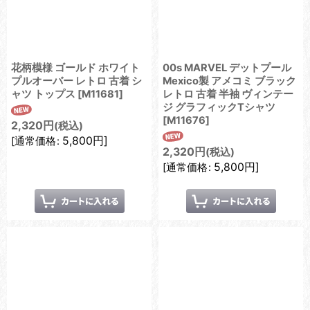
花柄模様 ゴールド ホワイト
00s MARVEL デットプール
プルオーバー レトロ 古着 シ
Mexico製 アメコミ ブラック
ャツ トップス
[
M11681
]
レトロ 古着 半袖 ヴィンテー
ジ グラフィックTシャツ
[
M11676
]
2,320
円
(税込)
5,800
円
]
[
通常価格
:
2,320
円
(税込)
5,800
円
]
[
通常価格
: