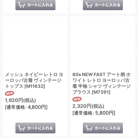
メッシュ ネイビー レトロ ヨ
80s NEW FAST アート柄 ホ
ーロッパ古着 ヴィンテージ
ワイト レトロ ヨーロッパ古
トップス
[
M11632
]
着 半袖 シャツ ヴィンテージ
ブラウス
[
M7391
]
1,920
円
(税込)
2,320
円
(税込)
4,800
円
]
[
通常価格
:
5,800
円
]
[
通常価格
: