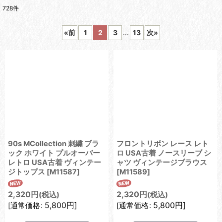
728
件
表示数
:
«
前
1
2
3
...
13
次
»
在庫あり
並び順
:
絞り込む
90s MCollection 刺繍 ブラ
フロントリボン レース レト
ック ホワイト プルオーバー
ロ USA古着 ノースリーブ シ
レトロ USA古着 ヴィンテー
ャツ ヴィンテージブラウス
ジトップス
[
M11587
]
[
M11589
]
2,320
円
2,320
円
(税込)
(税込)
5,800
円
]
5,800
円
]
[
通常価格
:
[
通常価格
: