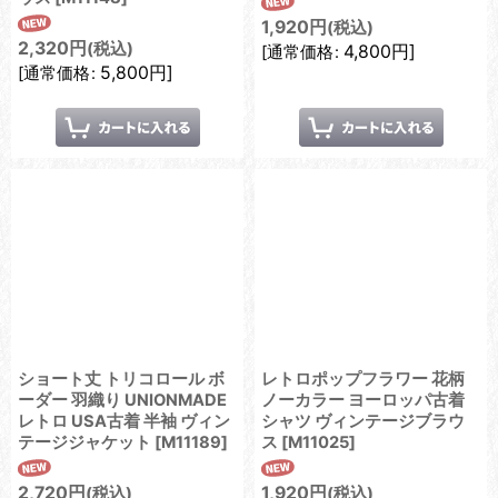
1,920
円
(税込)
2,320
円
(税込)
4,800
円
]
[
通常価格
:
5,800
円
]
[
通常価格
:
ショート丈 トリコロール ボ
レトロポップフラワー 花柄
ーダー 羽織り UNIONMADE
ノーカラー ヨーロッパ古着
レトロ USA古着 半袖 ヴィン
シャツ ヴィンテージブラウ
テージジャケット
[
M11189
]
ス
[
M11025
]
2,720
円
1,920
円
(税込)
(税込)