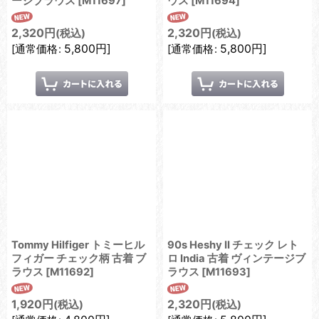
ージブラウス
[
M11697
]
ウス
[
M11694
]
2,320
円
2,320
円
(税込)
(税込)
5,800
円
]
5,800
円
]
[
通常価格
:
[
通常価格
:
Tommy Hilfiger トミーヒル
90s Heshy II チェック レト
フィガー チェック柄 古着 ブ
ロ India 古着 ヴィンテージブ
ラウス
[
M11692
]
ラウス
[
M11693
]
1,920
円
2,320
円
(税込)
(税込)