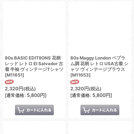
90s BASIC EDITIIONS 花柄
80s Maggy London ペプラ
レッド レトロ El Salvador 古
ム調 花柄 レトロ USA古着 シ
着 半袖 ヴィンテージTシャツ
ャツ ヴィンテージブラウス
[
M11651
]
[
M11653
]
2,320
円
2,320
円
(税込)
(税込)
5,800
円
]
5,800
円
]
[
通常価格
:
[
通常価格
: