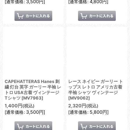
3,500
円
]
4,800
円
]
[
通常価格
:
[
通常価格
:
CAPEHATTERAS Hanes 刺
レース ネイビー ガーリー ト
繍 灯台 英字 ガーリー 半袖 レ
ップス レトロ アメリカ古着
トロ USA古着 ヴィンテージ
半袖 シャツ ヴィンテージ
Tシャツ
[
MV7963
]
[
MV9062
]
1,400
円
2,320
円
(税込)
(税込)
3,500
円
]
5,800
円
]
[
通常価格
:
[
通常価格
: