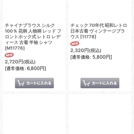
チャイナブラウス シルク
チェック 70年代 昭和レトロ
100％ 花柄 人物柄 レッド フ
日本古着 ヴィンテージブラ
ロントホック式 レトロ レデ
ウス
[
11778
]
ィース 古着 半袖 シャツ
[
M11776
]
2,320
円
(税込)
5,800
円
]
[
通常価格
:
2,720
円
(税込)
6,800
円
]
[
通常価格
: