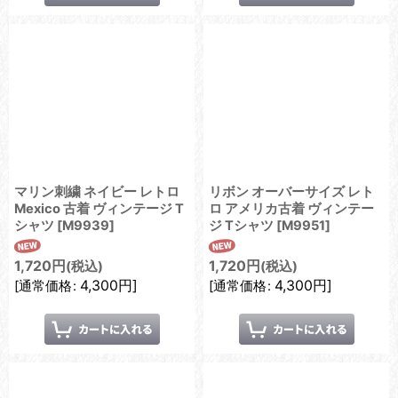
マリン刺繍 ネイビー レトロ
リボン オーバーサイズ レト
Mexico 古着 ヴィンテージ T
ロ アメリカ古着 ヴィンテー
シャツ
[
M9939
]
ジ Tシャツ
[
M9951
]
1,720
円
1,720
円
(税込)
(税込)
4,300
円
]
4,300
円
]
[
通常価格
:
[
通常価格
: