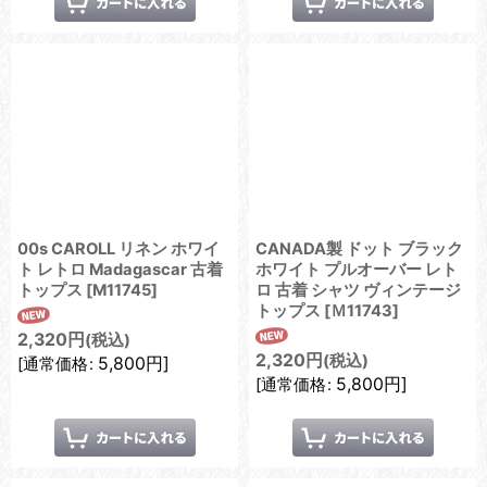
00s CAROLL リネン ホワイ
CANADA製 ドット ブラック
ト レトロ Madagascar 古着
ホワイト プルオーバー レト
トップス
[
M11745
]
ロ 古着 シャツ ヴィンテージ
トップス
[
Ｍ11743
]
2,320
円
(税込)
2,320
円
(税込)
5,800
円
]
[
通常価格
:
5,800
円
]
[
通常価格
: