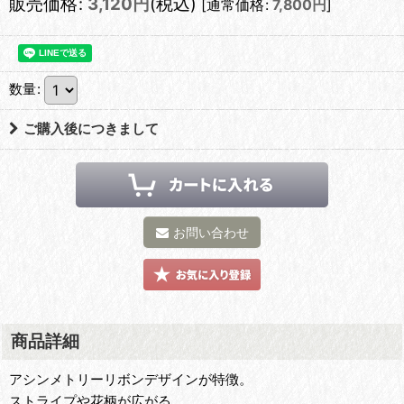
販売価格
:
3,120
円
(税込)
[
通常価格
:
7,800
円
]
数量
:
ご購入後につきまして
お問い合わせ
商品詳細
アシンメトリーリボンデザインが特徴。
ストライプや花柄が広がる