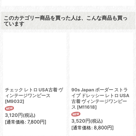
このカテゴリー商品を買った人は、こんな商品も買っ
ています
チェック レトロ USA古着 ヴ
90s Japan ボーダー ストラ
ィンテージワンピース
イプ ドレッシー レトロ USA
[
M9032
]
古着 ヴィンテージワンピー
ス
[
M11618
]
3,120
円
(税込)
3,520
円
(税込)
7,800
円
]
[
通常価格
:
8,800
円
]
[
通常価格
: