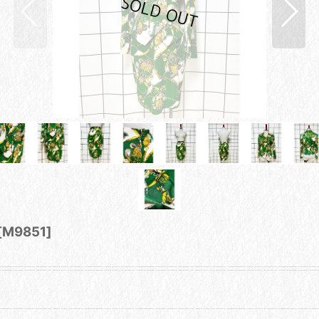
[
M9851
]