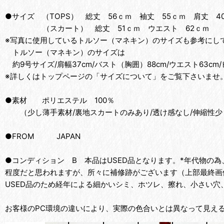
●サイズ （TOPS） 総丈 56ｃｍ 袖丈 55ｃｍ 肩丈 4
（スカート） 総丈 51ｃｍ ウエスト 62ｃｍ
※写真に使用しているトルソー（マネキン）のサイズも参考にして
トルソー（マネキン）のサイズは
約9号サイズ/肩幅37cm/バスト（胸囲）88cm/ウエスト63cm/
※詳しくはトップページの「サイズについて」をご覧下さいませ
●素材 ポリエステル 100％
（少し薄手素材/裏地スカートのみあり/透け感なし/伸縮性少
●FROM JAPAN
●コンディション B 本品はUSED品となります。*年代物の
程度だと思われますが、所々に補修跡がございます（上部最終画
USED品のため経年による細かいシミ、ホツレ、擦れ、小さい穴
お客様のPC環境の違いにより、実際の色合いとは異なって見え