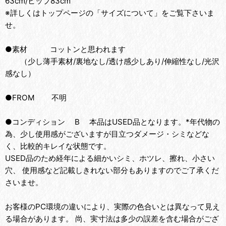
63cm/ヒップ83cm
※詳しくはトップページの「サイズについて」をご覧下さいま
せ。
●素材 コットンと思われます
（少し薄手素材/裏地なし/透け感少しあり/伸縮性なし/光沢
感なし）
●FROM 不明
●コンディション B 本品はUSED品となります。*年代物の
為、少し使用感がございますが目立つダメージ・シミなどな
く、比較的キレイな状態です。
USED品のため経年による細かいシミ、ホツレ、擦れ、小さい
穴、 使用感など記載しきれない部分もありますのでご了承くだ
さいませ。
お客様のPC環境の違いにより、実際の色合いとは異なって見え
る場合があります。 尚、実寸法は多少の誤差を含む場合がござ