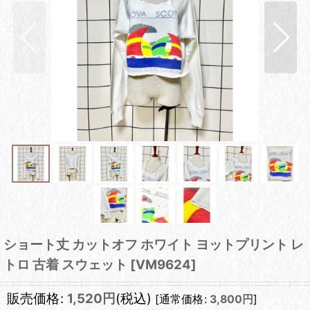
ショート丈 カットオフ ホワイト ヨットプリント レ
トロ 古着 スウェット
[
VM9624
]
販売価格
:
1,520
円
(税込)
[
通常価格
:
3,800
円
]