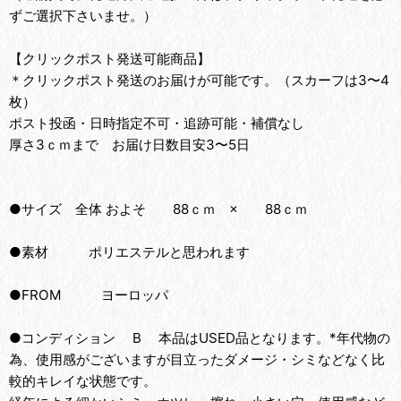
ずご選択下さいませ。）
【クリックポスト発送可能商品】
＊クリックポスト発送のお届けが可能です。（スカーフは3〜4
枚）
ポスト投函・日時指定不可・追跡可能・補償なし
厚さ3ｃｍまで お届け日数目安3〜5日
●サイズ 全体 およそ 88ｃｍ × 88ｃｍ
●素材 ポリエステルと思われます
●FROM ヨーロッパ
●コンディション B 本品はUSED品となります。*年代物の
為、使用感がございますが目立ったダメージ・シミなどなく比
較的キレイな状態です。