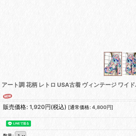
アート調 花柄 レトロ USA古着 ヴィンテージ ワイ
販売価格
:
1,920
円
(税込)
[
通常価格
:
4,800
円
]
数量
: