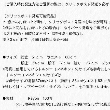
（ご購入時に発送方法ご選択の際は、クリックポスト発送を必ず
【クリックポスト発送可能商品】
＊1点のみお買い上げ時に、クリックポスト発送のお届けが可能
2点以上商品をお買い上げの場合は、ゆうパック発送をご選択く
ポスト投函・日時指定不可・追跡可能・補償なし
厚さ3ｃｍまで お届け日数目安3〜5日
●サイズ 総丈 51ｃｍ ウエスト 60ｃｍ
股上 34ｃｍ 股下 17ｃｍ 渡り 32ｃｍ スソ
※写真に使用しているトルソー（マネキン）のサイズも参考にして
トルソー（マネキン）のサイズは
約9号サイズ/肩幅37cm/バスト（胸囲）88cm/ウエスト63cm/
※詳しくはトップページの「サイズについて」をご覧下さいませ
●素材 Rayon 100％
（少し薄手生地/裏地なし/透け感なし/伸縮性なし/光沢感