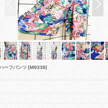
ドハーフパンツ
[
M9339
]