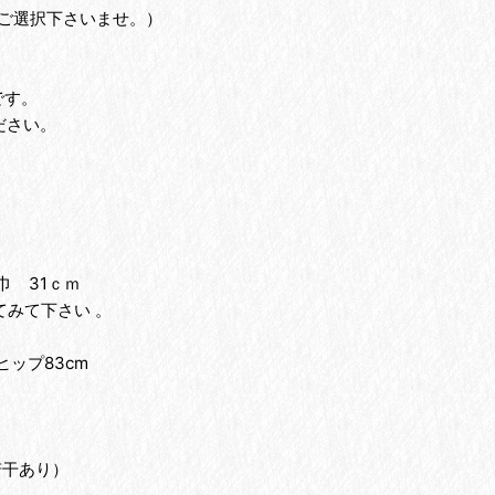
ご選択下さいませ。）
です。
ださい。
巾 31ｃｍ
みて下さい 。
ヒップ83cm
。
若干あり）