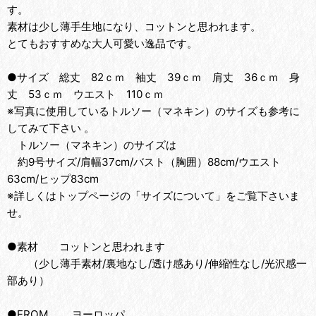
す。
素材は少し薄手生地になり、コットンと思われます。
とてもおすすめな大人可愛い逸品です。
●サイズ 総丈 82ｃｍ 袖丈 39ｃｍ 肩丈 36ｃｍ 身
丈 53ｃｍ ウエスト 110ｃｍ
※写真に使用しているトルソー（マネキン）のサイズも参考に
してみて下さい 。
トルソー（マネキン）のサイズは
約9号サイズ/肩幅37cm/バスト（胸囲）88cm/ウエスト
63cm/ヒップ83cm
※詳しくはトップページの「サイズについて」をご覧下さいま
せ。
●素材 コットンと思われます
（少し薄手素材/裏地なし/透け感あり/伸縮性なし/光沢感一
部あり）
●FROM ヨーロッパ