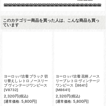
このカテゴリー商品を買った人は、こんな商品も買っ
ています
ヨーロッパ古着 ブラック 切
ヨーロッパ古着 花柄 ノース
り替えし レトロ ノースリー
リーブ レトロ ヴィンテージ
ブ ヴィンテージワンピース
ワンピース【8641】
[
V8732
]
[
M8641
]
2,320
円
2,320
円
(税込)
(税込)
5,800
円
]
5,800
円
]
[
通常価格
:
[
通常価格
: