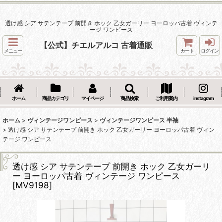
透け感 シア サテンテープ 前開き ホック 乙女ガーリー ヨーロッパ古着 ヴィンテ
ージ ワンピース
【公式】チエルアルコ 古着通販
メニュー
カート
ログイン
ホーム
商品カテゴリ
マイページ
商品検索
ご利用案内
instagram
ホーム
>
ヴィンテージワンピース
>
ヴィンテージワンピース 半袖
>
透け感 シア サテンテープ 前開き ホック 乙女ガーリー ヨーロッパ古着 ヴィン
テージ ワンピース
透け感 シア サテンテープ 前開き ホック 乙女ガーリ
ー ヨーロッパ古着 ヴィンテージ ワンピース
[
MV9198
]