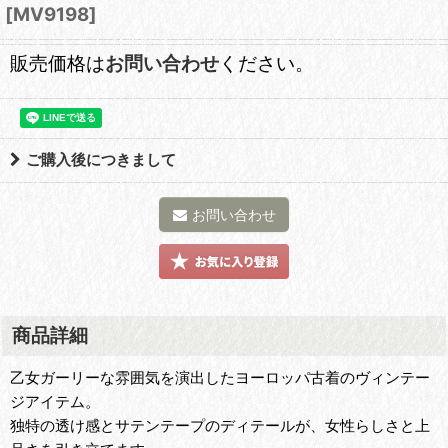
[
MV9198
]
販売価格は
お問い合わせ
ください。
ご購入後につきまして
お問い合わせ
商品詳細
乙女ガーリーな雰囲気を演出したヨーロッパ古着のヴィンテー
ジアイテム。
独特の透け感とサテンテープのディテールが、女性らしさと上