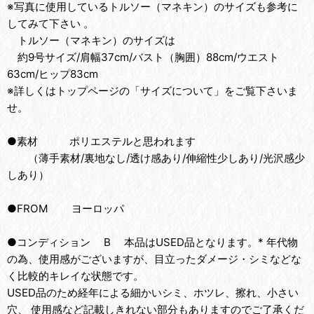
※写真に使用しているトルソー（マネキン）のサイズも参考に
してみて下さい 。
トルソー（マネキン）のサイズは
約9号サイズ/肩幅37cm/バスト（胸囲）88cm/ウエスト
63cm/ヒップ83cm
※詳しくはトップページの「サイズについて」をご覧下さいま
せ。
●素材 ポリエステルと思われます
（薄手素材/裏地なし/透け感あり/伸縮性少しあり/光沢感少
しあり）
●FROM ヨーロッパ
●コンディション B 本品はUSED品となります。* 年代物
の為、使用感がございますが、目立ったダメージ・シミなどな
く比較的キレイな状態です。
USED品のため経年による細かいシミ、ホツレ、擦れ、小さい
穴、 使用感など記載しきれない部分もありますのでご了承くだ