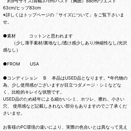
約9号サイズ/肩幅37cm/バスト（胸囲）88cm/ウエスト
63cm/ヒップ83cm
※詳しくはトップページの「サイズについて」をご覧下さいま
せ。
●素材 コットンと思われます
（少し薄手素材/裏地なし/透け感少しあり/伸縮性なし/光沢
感なし）
●FROM USA
●コンディション B 本品はUSED品となります。*年代物の
為、少し使用感がございますが目立つダメージ・シミなどな
く、比較的キレイな状態です。
USED品のため経年による細かいシミ、ホツレ、擦れ、小さい
穴、 使用感など記載しきれない部分もありますのでご了承くだ
さいませ。
お客様のPC環境の違いにより、実際の色合いとは異なって見え