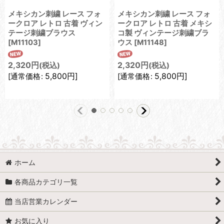
メキシカン刺繍 レース フォ
メキシカン刺繍 レース フォ
ークロア レトロ 古着 ヴィン
ークロア レトロ 古着 メキシ
テージ刺繍ブラウス
コ製 ヴィンテージ刺繍ブラ
[
M11103
]
ウス
[
M11148
]
2,320
円
2,320
円
(税込)
(税込)
5,800
円
]
5,800
円
]
[
通常価格
:
[
通常価格
:
ホーム
各商品カテゴリ一覧
当店営業カレンダー
お気に入り