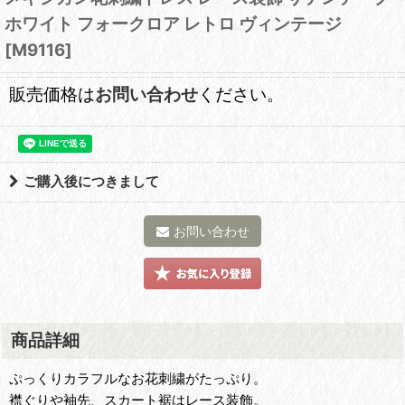
ホワイト フォークロア レトロ ヴィンテージ
[
M9116
]
販売価格は
お問い合わせ
ください。
ご購入後につきまして
お問い合わせ
商品詳細
ぷっくりカラフルなお花刺繍がたっぷり。
襟ぐりや袖先、スカート裾はレース装飾。