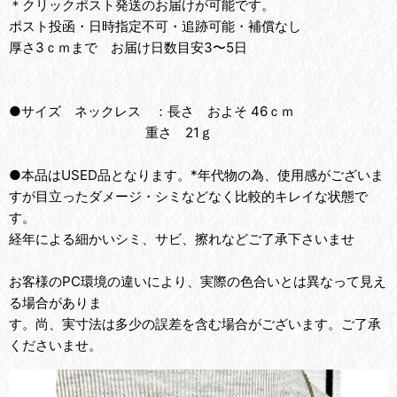
＊クリックポスト発送のお届けが可能です。
ポスト投函・日時指定不可・追跡可能・補償なし
厚さ3ｃｍまで お届け日数目安3〜5日
●サイズ ネックレス ：長さ およそ 46ｃｍ
重さ 21ｇ
●本品はUSED品となります。*年代物の為、使用感がございま
すが目立ったダメージ・シミなどなく比較的キレイな状態で
す。
経年による細かいシミ、サビ、擦れなどご了承下さいませ
お客様のPC環境の違いにより、実際の色合いとは異なって見え
る場合がありま
す。尚、実寸法は多少の誤差を含む場合がございます。ご了承
くださいませ。