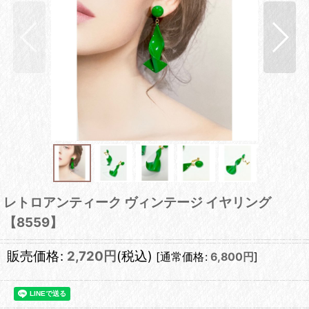
レトロアンティーク ヴィンテージ イヤリング
【8559】
販売価格
:
2,720
円
(税込)
[
通常価格
:
6,800
円
]