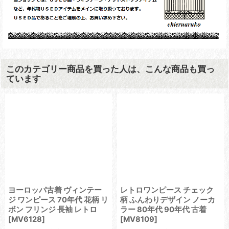
このカテゴリー商品を買った人は、こんな商品も買っ
ています
ヨーロッパ古着 ヴィンテー
レトロワンピース チェック
ジ ワンピース 70年代 花柄 リ
柄 ふんわりデザイン ノーカ
ボン フリンジ 長袖 レトロ
ラー 80年代 90年代 古着
[
MV6128
]
[
MV8109
]