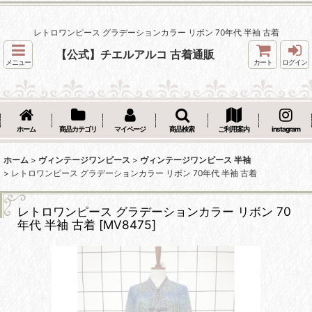
レトロワンピース グラデーションカラー リボン 70年代 半袖 古着
【公式】チエルアルコ 古着通販
メニュー
カート
ログイン
ホーム
商品カテゴリ
マイページ
商品検索
ご利用案内
instagram
ホーム
>
ヴィンテージワンピース
>
ヴィンテージワンピース 半袖
>
レトロワンピース グラデーションカラー リボン 70年代 半袖 古着
レトロワンピース グラデーションカラー リボン 70
年代 半袖 古着
[
MV8475
]