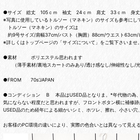
●サイズ 総丈 105ｃｍ 袖丈 24ｃｍ 肩丈 33ｃｍ 身丈
※写真に使用しているトルソー（マネキン）のサイズも参考にして
トルソー（マネキン）のサイズは
約9号サイズ/肩幅37cm/バスト（胸囲）88cm/ウエスト63cm/
※詳しくはトップページの「サイズについて」をご覧下さいませ
●素材 ポリエステル思われます
（薄手素材/裏地スカートのみあり/透け感なし/伸縮性なし/
●FROM 70s'JAPAN
●コンディション B 本品はUSED品となりま。*年代物の為
気にならない程度だと思われますが、フロントボタン横に補修跡
USED品のため経年による細かいシミ、ホツレ、擦れ、小さい穴
お客様のPC環境の違いにより、実際の色合いとは異なって見え