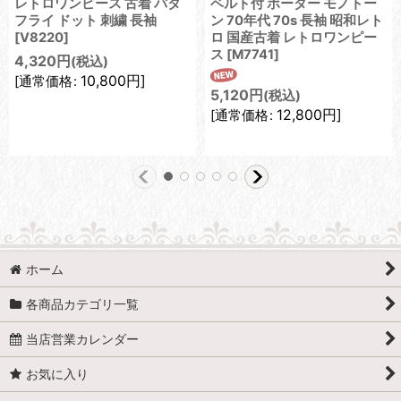
レトロワンピース 古着 バタ
ベルト付 ボーダー モノトー
フライ ドット 刺繍 長袖
ン 70年代 70s 長袖 昭和レト
[
V8220
]
ロ 国産古着 レトロワンピー
ス
[
M7741
]
4,320
円
(税込)
10,800
円
]
[
通常価格
:
5,120
円
(税込)
12,800
円
]
[
通常価格
:
ホーム
各商品カテゴリ一覧
当店営業カレンダー
お気に入り