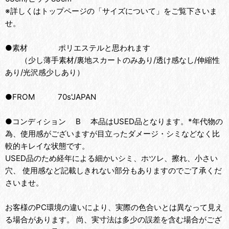
※詳しくはトップページの「サイズについて」をご覧下さいま
せ。
●素材 ポリエステルと思われます
（少し薄手素材/裏地スカートのみあり/透け感なし/伸縮性
あり/光沢感少しあり）
●FROM 70s'JAPAN
●コンディション B 本品はUSED品となります。*年代物の
為、使用感がございますが目立ったダメージ・シミなどなく比
較的キレイな状態です。
USED品のため経年による細かいシミ、ホツレ、擦れ、小さい
穴、 使用感など記載しきれない部分もありますのでご了承くだ
さいませ。
お客様のPC環境の違いにより、実際の色合いとは異なって見え
る場合があります。 尚、実寸法は多少の誤差を含む場合がござ