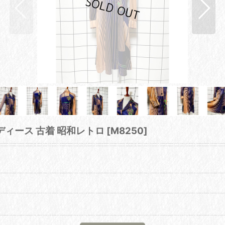
ディース 古着 昭和レトロ
[
M8250
]