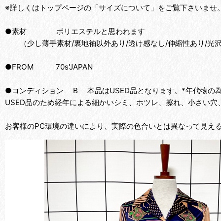
※詳しくはトップページの「サイズについて」をご覧下さいませ
●素材 ポリエステルと思われます
（少し薄手素材/裏地袖以外あり/透け感なし/伸縮性あり/光
●FROM 70s'JAPAN
●コンディション B 本品はUSED品となります。*年代物
USED品のため経年による細かいシミ、ホツレ、擦れ、小さい穴
お客様のPC環境の違いにより、実際の色合いとは異なって見え