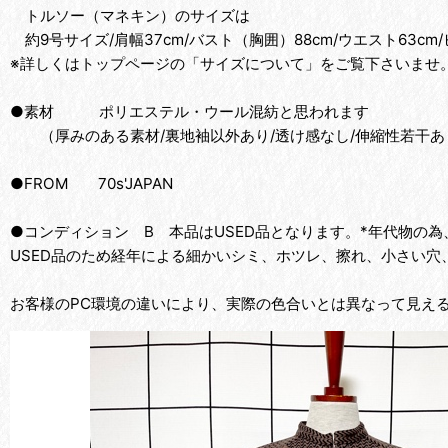
トルソー（マネキン）のサイズは
約9号サイズ/肩幅37cm/バスト（胸囲）88cm/ウエスト63cm/
※詳しくはトップページの「サイズについて」をご覧下さいませ
●素材 ポリエステル・ウール混紡と思われます
（厚みのある素材/裏地袖以外あり/透け感なし/伸縮性若干あ
●FROM 70s'JAPAN
●コンディション B 本品はUSED品となります。*年代物の
USED品のため経年による細かいシミ、ホツレ、擦れ、小さい穴
お客様のPC環境の違いにより、実際の色合いとは異なって見え