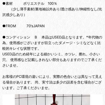
●素材 ポリエステル 100％
（少し薄手素材/裏地袖以外あり/透け感あり/伸縮性なし/光
沢感少しあり）
●FROM 70'sJAPAN
●コンディション B 本品はUSED品となります。*年代物の
為、使用感がございますが目立ったダメージ・シミなどなく比
較的キレイな状態です。
USED品のため経年による細かいシミ、ホツレ、擦れ、小さい
穴、 使用感など記載しきれない部分もありますのでご了承くだ
さいませ。
お客様のPC環境の違いにより、実際の色合いとは異なって見え
る場合があります。 尚、実寸法は多少の誤差を含む場合がござ
います。ご了承くださいませ。