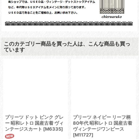
このカテゴリー商品を買った人は、こんな商品も買っ
ています
プリーツ ドット ピンク グレ
プリーツ ネイビー リーフ柄
ー 昭和レトロ 国産古着 ヴィ
80年代 昭和レトロ 国産古着
ンテージスカート
[
M6335
]
ヴィンテージワンピース
[
M11727
]