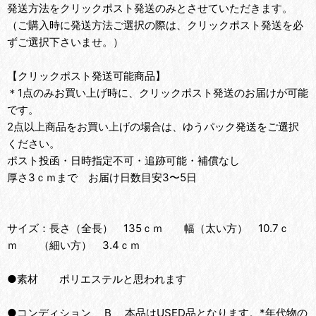
発送方法をクリックポスト発送のみとさせていただきます。
（ご購入時に発送方法ご選択の際は、クリックポスト発送を必
ずご選択下さいませ。）
【クリックポスト発送可能商品】
＊1点のみお買い上げ時に、クリックポスト発送のお届けが可能
です。
2点以上商品をお買い上げの場合は、ゆうパック発送をご選択
ください。
ポスト投函・日時指定不可・追跡可能・補償なし
厚さ3ｃｍまで お届け日数目安3〜5日
サイズ：長さ（全長） 135ｃｍ 幅（太い方） 10.7ｃ
ｍ （細い方） 3.4ｃｍ
●素材 ポリエステルと思われます
●コンディション B 本品はUSED品となります。*年代物の