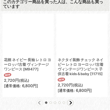
このカテゴリー商品を買った人は、こんな商品も買っ
ています
花柄 ネイビー 長袖 レトロ ヨ
ネクタイ装飾 チェック ネイ
ーロッパ古着 ヴィンテージ
ビー レトロ ヨーロッパ古着
ワンピース
[
M9477
]
ヴィンテージワンピース 子
供古着 kids＆baby
[
11715
]
2,720
円
(税込)
2,720
円
(税込)
6,800
円
]
[
通常価格
:
6,800
円
]
[
通常価格
: