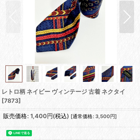
レトロ柄 ネイビー ヴィンテージ 古着 ネクタイ
[
7873
]
販売価格
:
1,400
円
(税込)
[
通常価格
:
3,500
円
]