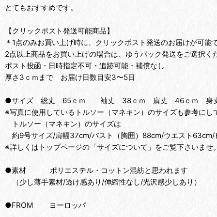
とてもおすすめです。
【クリックポスト発送可能商品】
＊1点のみお買い上げ時に、クリックポスト発送のお届けが可能
2点以上商品をお買い上げの場合は、ゆうパック発送をご選択く
ポスト投函・日時指定不可・追跡可能・補償なし
厚さ3ｃｍまで お届け日数目安3〜5日
●サイズ 総丈 65ｃｍ 袖丈 38ｃｍ 肩丈 46ｃｍ 身丈
※写真に使用しているトルソー（マネキン）のサイズも参考にして
トルソー（マネキン）のサイズは
約9号サイズ/肩幅37cm/バスト（胸囲）88cm/ウエスト63cm/
※詳しくはトップページの「サイズについて」をご覧下さいませ
●素材 ポリエステル・コットン混紡と思われます
（少し薄手素材/透け感あり/伸縮性なし/光沢感少しあり）
●FROM ヨーロッパ