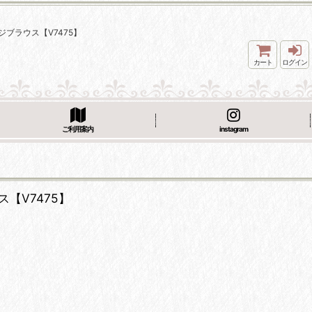
ブラウス【V7475】
カート
ログイン
ご利用案内
instagram
【V7475】