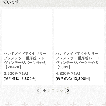
ています
ハンドメイドアクセサリー
ハンドメイドアクセサリー
ブレスレット 重厚感 レトロ
ブレスレット 重厚感 レトロ
ヴィンテージパーツ 手作り
ヴィンテージパーツ 手作り
【V8470】
【5089】
3,520
円
4,320
円
(税込)
(税込)
8,800
円
]
10,800
円
]
[
通常価格
:
[
通常価格
: