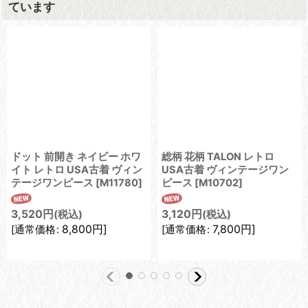
ています
ドット 前開き ネイビー ホワ
総柄 花柄 TALON レトロ
イト レトロ USA古着 ヴィン
USA古着 ヴィンテージワン
テージワンピース
[
M11780
]
ピース
[
M10702
]
3,520
円
3,120
円
(税込)
(税込)
8,800
円
]
7,800
円
]
[
通常価格
:
[
通常価格
: