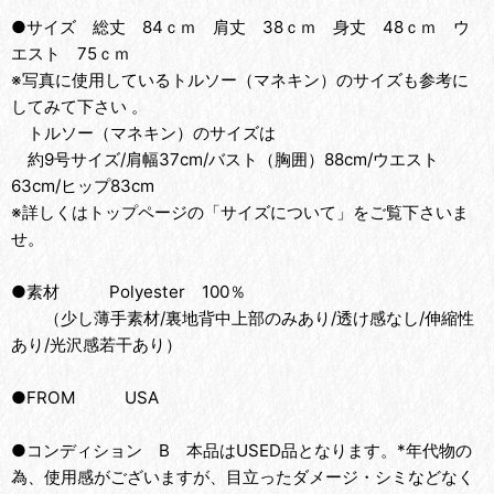
●サイズ 総丈 84ｃｍ 肩丈 38ｃｍ 身丈 48ｃｍ ウ
エスト 75ｃｍ
※写真に使用しているトルソー（マネキン）のサイズも参考に
してみて下さい 。
トルソー（マネキン）のサイズは
約9号サイズ/肩幅37cm/バスト（胸囲）88cm/ウエスト
63cm/ヒップ83cm
※詳しくはトップページの「サイズについて」をご覧下さいま
せ。
●素材 Polyester 100％
（少し薄手素材/裏地背中上部のみあり/透け感なし/伸縮性
あり/光沢感若干あり）
●FROM USA
●コンディション B 本品はUSED品となります。*年代物の
為、使用感がございますが、目立ったダメージ・シミなどなく