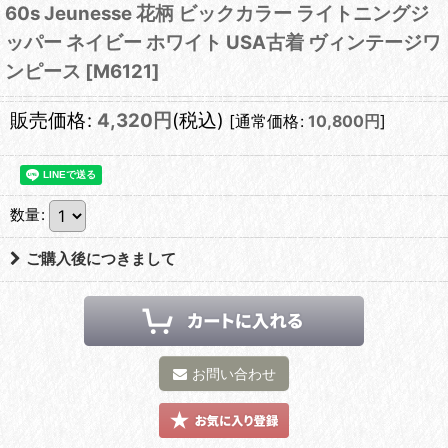
60s Jeunesse 花柄 ビックカラー ライトニングジ
ッパー ネイビー ホワイト USA古着 ヴィンテージワ
ンピース
[
M6121
]
販売価格
:
4,320
円
(税込)
[
通常価格
:
10,800
円
]
数量
:
ご購入後につきまして
お問い合わせ