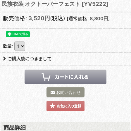
民族衣装 オクトーバーフェスト
[
YV5222
]
販売価格
:
3,520
円
(税込)
[
通常価格
:
8,800
円
]
数量
:
ご購入後につきまして
お問い合わせ
商品詳細