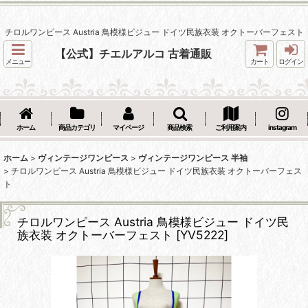
チロルワンピース Austria 鳥模様ビジュー ドイツ民族衣装 オクトーバーフェスト
【公式】チエルアルコ 古着通販
メニュー
カート
ログイン
ホーム
商品カテゴリ
マイページ
商品検索
ご利用案内
instagram
ホーム
>
ヴィンテージワンピース
>
ヴィンテージワンピース 半袖
>
チロルワンピース Austria 鳥模様ビジュー ドイツ民族衣装 オクトーバーフェス
ト
チロルワンピース Austria 鳥模様ビジュー ドイツ民
族衣装 オクトーバーフェスト
[
YV5222
]