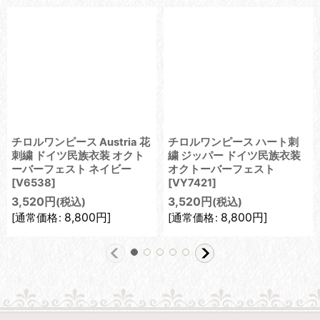
チロルワンピース Austria 花
チロルワンピース ハート刺
刺繍 ドイツ民族衣装 オクト
繍 ジッパー ドイツ民族衣装
ーバーフェスト ネイビー
オクトーバーフェスト
[
V6538
]
[
VY7421
]
3,520
円
3,520
円
(税込)
(税込)
8,800
円
]
8,800
円
]
[
通常価格
:
[
通常価格
: