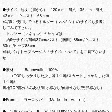
●サイズ 総丈（肩から） 120ｃｍ 肩丈 35ｃｍ 身丈
42ｃｍ ウエスト 68ｃｍ
※写真に使用しているトルソー（マネキン）のサイズも参考に
してみて下さい 。
トルソー（マネキン）のサイズは
約9号サイズ/肩幅37cm/バスト（胸囲）88cm/ウエスト
63cm/ヒップ83cm
※詳しくはトップページの「サイズについて」をご覧下さいま
せ。
●素材 Baumwolle 100％
（TOPしっかりした少し薄手生地/スカートしっかりした薄
手生地/
裏地TOP部分のみあり/透け感なし/伸縮性なし/光沢感なし）
●From ヨーロッパ （Made In Austria）
●コンディション B 本品はUSED品となります。*年代物の